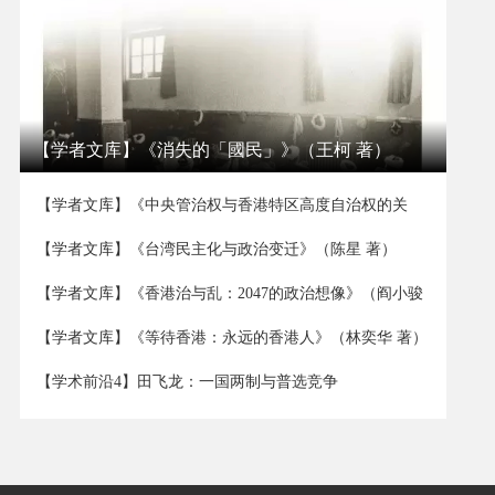
【学者文库】《消失的「國民」》（王柯 著）
【学者文库】《中央管治权与香港特区高度自治权的关
系》（董立坤 著）
【学者文库】《台湾民主化与政治变迁》（陈星 著）
【学者文库】《香港治与乱：2047的政治想像》（阎小骏
著）
【学者文库】《等待香港：永远的香港人》（林奕华 著）
【学术前沿4】田飞龙：一国两制与普选竞争