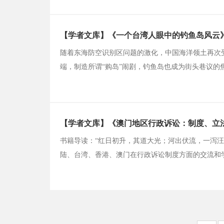
【学者文库】《一个台湾人眼中的钓鱼岛风云》
随着东海防空识别区问题的激化，中国海洋领土再次受
端，制造所谓“购岛”闹剧，钓鱼岛也成为街头巷议的
【学者文库】《澳门地区行政诉讼：制度、立法
书籍导读：“红日初升，其道大光；河出伏流，一泻汪
陆、台湾、香港、澳门在行政诉讼制度方面的交流和
多学者参与到对行政诉讼制度的探讨和关心中来。