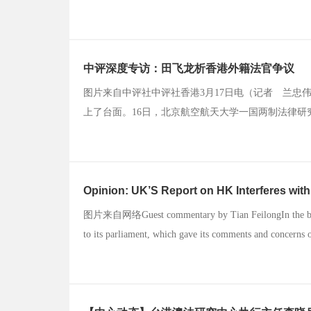
方针，严格依照宪法和基本法办事，确保“一国两制
港、澳门特别行政区行政长官和政府依法施政，发展经
中评深度专访：田飞龙析香港外籍法官争议
图片来自中评社中评社香港3月17日电（记者 兰忠
上了台面。16日，北京航空航天大学一国两制法律
详细剖析了“外籍法官影响香港稳定”这一说法的成
维护，因此在裁判上会比较偏向抗争者的权利，产生对
Opinion: UK’S Report on HK Interferes with
图片来自网络Guest commentary by Tian FeilongIn the beginn
to its parliament, which gave its comments and concerns 
sovereignty.According to