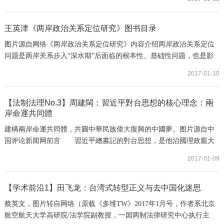
种莫名的意义挫折，一个又一个的“如何”被翻炒，人们既对过去不解
——这个那个怎么会如此这般？也为未来发愁——如何做好这个做好
那个？思前想后，人们发现按下葫芦浮起瓢，每一个问题和所有其余
王英津《两岸政治关系定位研究》图书目录
问题都牵扯在一起。于是，人们幻想有一个...
图片源自网络《两岸政治关系定位研究》内容介绍两岸政治关系定位
问题是两岸关系步入“深水期”后面临的根本性、基础性问题，也是影
响了其他政治难题的重要因素。本书以两岸政治关系定位为研究对
2017-01-10
象，分为十五章，主要包括“一中”论述中的两岸关系定位、台湾
统“独”谱系中的两岸政治关系定位、“主权—治权”分析框架下的两岸
政治关系定位、“国家—政府”分析框架下的两岸政治关系定位、典型
【法制法理No.3】周建閩：習近平對台思想的核心理念：兩
岸命運共同體
定位论述解析、定位症结、两岸政治关系...
建構兩岸命運共同體，共圓中華民族偉大復興的中國夢。图片源自中
国评论新闻网前言 習近平總書記的對台思想，是他治國理政龐大
思想體系的重要組成部分，其中包括政治、經濟、歷史、文化、社會
2017-01-09
等方方面面的內容，可謂豐富。但任何宏大的思想體系，都有一個最
重要的核心理念。這個核心理念就是這個思想體系之綱，“綱舉目
張”，其他的概念和政策主張都是圍繞著這個核心理念而展開和延伸出
【学术前沿1】田飞龙：台湾式转型正义与去中国化迷思
來的論述。因此，在總結、分析和討論習近平...
蔡英文，图片转自网络（原载《多维TW》2017年1月号，作者系北京
航空航天大学高研院/法学院副教授，一国两制法律研究中心执行主