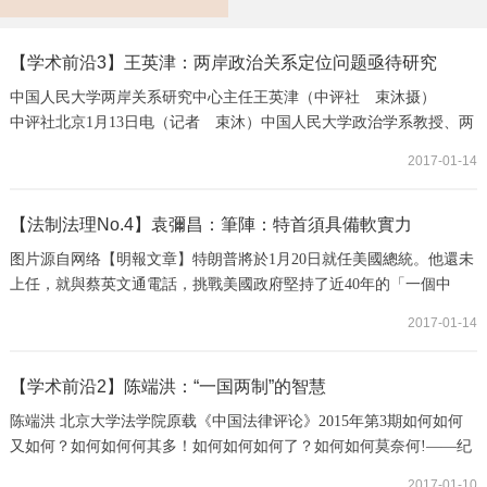
【学术前沿3】王英津：两岸政治关系定位问题亟待研究
中国人民大学两岸关系研究中心主任王英津（中评社 束沐摄）
中评社北京1月13日电（记者 束沐）中国人民大学政治学系教授、两
岸关系研究中心主任王英津的《两岸政治关系定位研究》于2016年6月
2017-01-14
由九州出版社出版。在昨日下午举行的该书发布暨读者见面会上，王
英津教授给现场观众作了题为“探索两岸政治关系定位的方案与路
径”的主题演讲。他表示，两岸政治关系定位问题虽然与一些理论相
【法制法理No.4】袁彌昌：筆陣：特首須具備軟實力
关，但它本质上是一个政治问题，当前亟待两...
图片源自网络【明報文章】特朗普將於1月20日就任美國總統。他還未
上任，就與蔡英文通電話，挑戰美國政府堅持了近40年的「一個中
國」政策，把台灣當成對中國施壓的籌碼，試圖以「一中」來要脅中
2017-01-14
國政府在經貿等問題上讓步。不少人認為這標誌着美國對華政策的一
大轉向，也是北京的對台政策轉趨強硬的一大理據。筆者對以上看法
基本上贊同，可是亦有人以特朗普的舉動借題發揮，認為中央對香港
【学术前沿2】陈端洪：“一国两制”的智慧
的態度和治港方針也應一併轉為強硬，這一點筆...
陈端洪 北京大学法学院原载《中国法律评论》2015年第3期如何如何
又如何？如何如何何其多！如何如何如何了？如何如何莫奈何!——纪
晓岚香港政改搁浅之后，从事对港工作和香港问题研究的人都遭遇一
2017-01-10