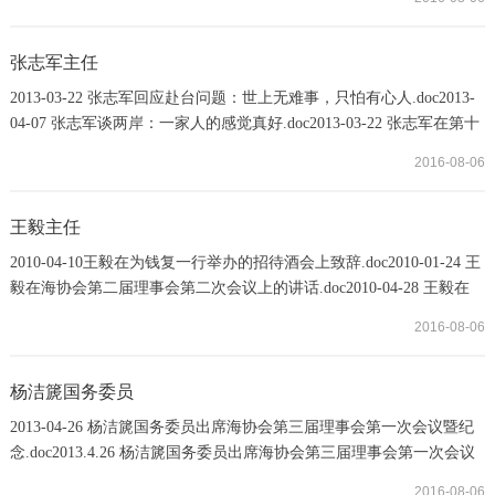
谊大会上的演讲.doc
张志军主任
2013-03-22 张志军回应赴台问题：世上无难事，只怕有心人.doc2013-
04-07 张志军谈两岸：一家人的感觉真好.doc2013-03-22 张志军在第十
一届两岸关系研讨会上的讲话(全文).doc2013-04-26张志军主任出席海
2016-08-06
协会第三届理事会第一次会议暨纪念“汪辜会谈”20周年活动并讲
话.doc2013-05-17 张志军：对两岸关系和平发展的未来充满信
心.doc2013-06-16国台办宣布6项促进两岸交流合作的政策措
王毅主任
施.doc2013-07-04 张志军：两岸关系和平发展是一条...
2010-04-10王毅在为钱复一行举办的招待酒会上致辞.doc2010-01-24 王
毅在海协会第二届理事会第二次会议上的讲话.doc2010-04-28 王毅在
两岸企业家紫金山峰会开幕式上的致辞.doc2010-06-20 王毅主任在第
2016-08-06
二届海峡论坛大会上的发言.doc2010-07-11王毅在第六届两岸经贸文化
论坛欢送晚宴上的致辞.doc2010-09-01 王毅在第十六届鲁台经贸洽谈
会开幕式上的致辞.doc2010-09-16 王毅在江苏台湾周开幕式上的致
杨洁篪国务委员
辞.doc2010-12-24王毅主任在汪道
2013-04-26 杨洁篪国务委员出席海协会第三届理事会第一次会议暨纪
念.doc2013.4.26 杨洁篪国务委员出席海协会第三届理事会第一次会议
暨纪念“汪辜会谈”20周年活动并发表重要讲话.doc
2016-08-06