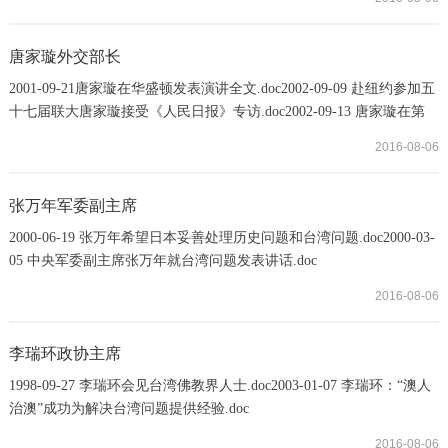
.doc2007-04-28 胡锦涛：加强两岸经贸文化交流合作是人心所向大势
所趋.doc2007-09-06 胡锦涛：中国将尽最大努力争取和平统一前
景.doc2007-10-15 胡锦涛在中国共产党十七大上的报告（节
唐家璇外交部长
选）.doc2007-12-06 胡锦涛同布什通电话
2001-09-21唐家璇在华盛顿发表演讲全文.doc2002-09-09 赴纽约参加五
十七届联大唐家璇接受《人民日报》专访.doc2002-09-13 唐家璇在第
五十七届联大一般性辩论上的讲话 .doc2004-01-19 唐家璇在江八点发
2016-08-06
表九周年座谈会上的讲话.doc2004-01-19 唐家璇：台“公投”是公然挑衅
两岸终将统一.doc
张万年军委副主席
2000-06-19 张万年希望日本妥善处理历史问题和台湾问题.doc2000-03-
05 中央军委副主席张万年就台湾问题发表讲话.doc
2016-08-06
李瑞环政协主席
1998-09-27 李瑞环会见台湾佛教界人士.doc2003-01-07 李瑞环：“澳人
治澳”成功为解决台湾问题提供经验.doc
2016-08-06