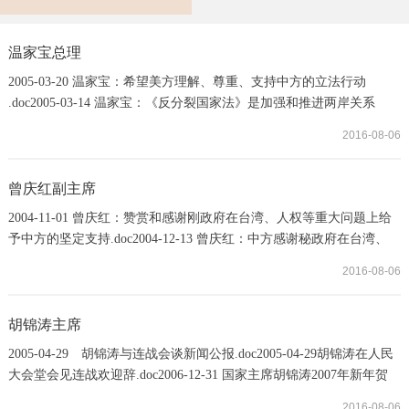
温家宝总理
2005-03-20 温家宝：希望美方理解、尊重、支持中方的立法行动
.doc2005-03-14 温家宝：《反分裂国家法》是加强和推进两岸关系
法.doc2006-03-14 温家宝：坚决反对“台独”分裂活动.doc2006-03-14 温
2016-08-06
家宝：大陆做好应对一切可能发生后果的准备.doc2005-03-14 温家
宝：解决台湾问题不希望也不怕外国势力干涉 .doc2006-03-14 温家
宝：台湾当局“终止国统”严重破坏和平稳定(.doc2006-03-14 温家宝：
曾庆红副主席
两岸协商与谈判是平等的 不存在谁吃掉..
2004-11-01 曾庆红：赞赏和感谢刚政府在台湾、人权等重大问题上给
予中方的坚定支持.doc2004-12-13 曾庆红：中方感谢秘政府在台湾、
西藏和人权等问题上所给予的宝贵支持.doc2005-01-24 曾庆红：我们
2016-08-06
不希望战争 但决不许把宝岛分裂出去.doc2005-02-22 曾庆红：高度评
价塞黑方面坚定奉行一个中国政策.doc2005-02-28 曾庆红：中方对新
西兰支持中国统一大业表示赞赏 .doc2005-03-28 曾庆红：赞赏挪威政
胡锦涛主席
府长期坚持奉行一个中国政策.doc20...
2005-04-29 胡锦涛与连战会谈新闻公报.doc2005-04-29胡锦涛在人民
大会堂会见连战欢迎辞.doc2006-12-31 国家主席胡锦涛2007年新年贺
词.doc2007-04-28 胡锦涛：国共两党共同举办论坛取得丰硕成果
2016-08-06