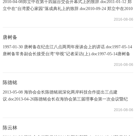
2010-04-08郑立中在第十四届台交会开幕式上的致辞.doc2011-01-12 郑
立中在“台湾爱心家园”落成典礼上的致辞.doc2010-09-24 郑立中在2010
赣台经贸合作研讨会开幕式上的致辞.doc2011-09-05郑立中在第七届湘
2016-08-06
台经贸交流合作会开幕式上的讲话.doc2011-10-13 郑立中会见“神农文
化祭”台湾嘉宾的讲话（全文）.doc2012-08-31 郑立中在辽宁（大连）
台湾名品博览会致辞(全文).doc2011-11-25 郑立中在第五届海峡两岸茶
唐树备
业博览会开幕致辞.doc2
1997-01-30 唐树备在纪念江八点两周年座谈会上的讲话.doc1997-05-14
唐树备常务副会长接受台湾“华视”记者采访(上).doc1997-05-14唐树备
常务副会长接受台湾“华视”记者采访(下).doc1997-06-26 唐树备常务副
2016-08-06
会长在中共中央台办“迎香港回归座谈会”上的讲话.doc1998-02-01唐树
备谈两岸关系和两会联系与接触问题(上).doc1998-02-01唐树备谈两岸
关系和两会联系与接触问题（下）.doc1998-10-06唐树备在海协第一届
陈德铭
理事会第六次会议上的...
2013-05-08 海协会会长陈德铭就深化两岸科技合作提出三点建
议.doc2013-04-26陈德铭会长在海协会第三届理事会第一次会议暨纪
念“汪辜会谈”20周年活动上发表讲话.doc2013-05-08 陈德铭建议尽快签
2016-08-06
署两岸科技交流合作协议.doc2013-06-21 陈德铭在两会领导人第九次
会谈中的开场致辞.doc
陈云林