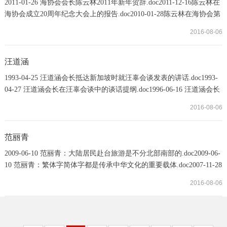
2011-01-26 海协会会长陈云林2011年新年贺辞.doc2011-12-16陈云林在
海协会成立20周年纪念大会上的报告.doc2010-01-28陈云林在海协会第
二届理事会第二次会议上的讲话.doc2013-04-26 陈云林顾问在海协会
2016-08-06
第三届理事会第一次会议暨纪念“汪辜会谈”20周年活动上发表讲
话.doc2012-11-26 陈云林在“九二共识”20周年座谈会上的讲话.doc
汪道涵
1993-04-25 汪道涵会长抵达新加坡时就汪辜会谈发表的讲话.doc1993-
04-27 汪道涵会长在汪辜会谈中的谈话提纲.doc1996-06-16 汪道涵会长
致辜振甫先生的函.doc1998-10-06 汪道涵在海协第一届理事会第六次
2016-08-06
会议上的讲话.doc1998-10-14 汪道涵会见辜振甫谈话提纲.doc2001-12-
17 汪道涵会长在海协成立十周年招待会年上的书面讲话.doc2003-01 汪
道涵：共谋发展 共创新局——癸未新年寄语.doc2003-04-28 汪道涵就
范丽青
两岸同胞关心的对话与谈
2009-06-10 范丽青：大陆居民赴台旅游是不分北部南部的.doc2009-06-
10 范丽青：繁体字简体字都是传承中华文化的重要载体.doc2007-11-28
范丽青：祖国大陆一直致力维护台胞正当合法权益.doc2009-06-10范丽
2016-08-06
青：华西村组团赴台旅游是非常好的事.doc2012-05-21 范丽青：采访
增了解 望两岸关系和平发展再创新局.doc2012-07-16 范丽青：从三方
面推动两岸互联网产业有序发展.doc2012-06-02 范丽青：秉持积极开
放态度促进两岸媒体交流交往....