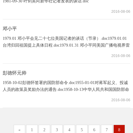
1981-09-30 叶剑英向新华社记者发表的谈话.doc
2016-08-06
邓小平
1979.01 邓小平会见二十七位美国记者的谈话（节录）.doc1979.01.01
台湾归回祖国提上具体日程.doc1979.01.31 邓小平同美国广播电视界雷
诺兹的谈话（节录）.doc1981.01.04 邓小平会见美国客人时的谈
2016-08-06
话.doc1981.01.04 发展中美关系的原则立场.doc1980.01.16 目前的形势
和任务.doc1983.06.26 邓小平中国大陆和台湾和平统一设
想.doc1984.02.12 邓小平在会见美国乔治城大学战略与国际问题研究中
彭德怀元帅
心代表团时的谈话.doc1983.06
1958-10-02彭德怀签署的国防部命令.doc1955-01-01对蒋军起义、投诚
人员的政策及奖励办法的通告.doc1958-10-13中华人民共和国国防部命
令.doc1958-10-20彭德怀关于恢复炮击金门的命令（）.doc
2016-08-06
«
1
2
3
4
5
6
7
8