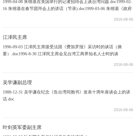
1999-04-08 朱镕基在美国举行的记者招待会上谈台湾问题.doc1999-02-
16 朱镕基在春节团拜会上的讲话（节录).doc1999-03-06 朱镕基《政府
工作报告》（节录）.doc1999-09-30 朱镕基在庆祝中华人民共和国成
2016-08-06
立五十周年招待会上的讲话（节录）.doc2000-03-05 朱镕基：中国人
民有决心有能力早日解决台湾问题.doc2000-03-05 朱镕基说对任何严
重分裂活动决不会坐视不管.doc2000-03-15 朱镕基：相信台湾同胞会
江泽民主席
作出明智的历史抉择.doc2000-0
1996-09-03 江泽民主席接受法国《费加罗报》采访时的谈话（摘
要）.doc1996-8-30 江泽民主席会见台湾工商界知名人士时的谈
话.doc1995.01.30江泽民：为促进祖国统一大业的完成而继续奋
2016-08-06
斗.doc1997-07-01 江泽民主席在首都各界庆祝香港回归祖国大会上的
讲话(上).doc1997-07-01 江泽民主席在中华人民共和国香港特别行政区
成立庆典上的讲话.doc1997-07-01 江泽民主席在首都各界庆祝香港回
吴学谦副总理
归祖国大会上的讲话(下).doc1998-11-26 江泽民访问...
1988-12-31 吴学谦在纪念《告台湾同胞书》发表十周年座谈会上的讲
话.doc
2016-08-06
叶剑英军委副主席