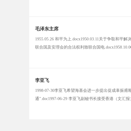
在中央人民政府委员会第三十三次会议上的外交报告(下).
美国宣布非法的单独对日和约生效的声明.doc1954-08-
毛泽东主席
1955.05.26 和平为上.docx1950.03.11关于争
联合国及安理会的合法权利致联合国电.docx1958.10.06告
邦交对双方都有利.docx1958.10.31金门单日打炮双
来.docx1959.05.10关于西藏问题和台湾问题.doc
李亚飞
1998-07-30李亚飞希望海基会进一步提出促成辜振甫顺
通”.doc1997-06-29 李亚飞副秘书长接受香港（文汇
同.doc2001-03-16海协会秘书长李亚飞指出，两会“九
点.doc2013-11-02 李亚飞：交流让两岸同胞凝聚和平发