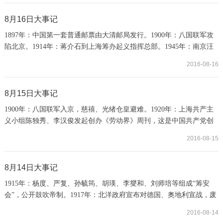
美国向台湾出售武器问题达成协议，并发表了《中美“八一七”联合公
报》。双方在《联合公报》中首先重申了《上海公报》和《中美建交
8月16日大事记
公报》所确立的指导中美关系的根本原则，...
1897年：中国第一套普通邮票由大清邮局发行。1900年：八国联军攻
陷北京。1914年：蒋介石到上海筹办起义指挥总部。1945年：南京汪
伪政府解散。1971年：中国与伊朗伊斯兰共和国建交。1988年：全国
2016-08-16
台湾研究会在北京成立。
8月15日大事记
1900年：八国联军入京，慈禧、光绪仓皇避难。1920年：上海共产主
义小组陈独秀、李汉俊发起创办《劳动界》周刊，这是中国共产党创
办的第一份通俗工人读物。1922年：孙中山发表护法宣言1945年：日
2016-08-15
本天皇裕仁广播《停战诏书》，宣布接受《彼茨坦公告》所规定的各
项条件，无条件投降。15日晨7时，中、苏、美、英4国在各首都同时
宣布日本投降。美联社在这一天向全球发出的电文是:“最惨烈的死亡
8月14日大事记
与毁灭的汇集，今天随着日本投降而告终。”...
1915年：杨度、严复、孙毓筠、胡瑛、李燮和、刘师培等组成“筹安
会”，公开鼓吹帝制。1917年：北洋政府宣布对德国、奥地利宣战，废
除中德、中奥条约，收回天津、汉口德奥租界。1945年：日本政府照
2016-08-14
会美、英、中、苏四国，宣布接受《波茨坦公告》。1945年：蒋介石