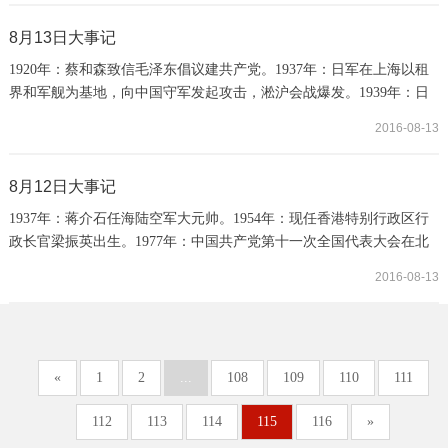
拒绝外蒙古自治要求。1945年：蒋介石电邀毛泽东赴重庆进行谈判
1945年：《中苏友好同盟条约》签订。1998年：香港特区政府入市与
8月13日大事记
国际炒家对抗。2013年：陈水扁向民主进步党...
1920年：蔡和森致信毛泽东倡议建共产党。1937年：日军在上海以租
界和军舰为基地，向中国守军发起攻击，淞沪会战爆发。1939年：日
军占领深圳封锁香港。1945年：毛泽东提出抗战胜利后对蒋方针。毛
2016-08-13
泽东在中共延安干部会议上作《抗日战争胜利后的时局和我们的方
针》的讲演。毛泽东指出：我们一方面要尽力争 取和平民主，使内战
限制在局部的范围，或者推迟全面内战爆发 的时间；另一方面必须对
8月12日大事记
于蒋介石发动内战的阴谋有充分认识， 对于帝...
1937年：蒋介石任海陆空军大元帅。1954年：现任香港特别行政区行
政长官梁振英出生。1977年：中国共产党第十一次全国代表大会在北
京举行，大会宣告历时十年的“文化大革命”结束。1978年：中共中央
2016-08-13
决定成立港澳小组。1991年：新华社记者范丽青和中新社记者郭伟锋
抵达台北，全程报道中国红十字会总会代表赴台湾探望因在闽狮渔事
件中被台湾政府扣押的18名大陆渔民的事件。这是中国大陆记者40多
年来首次进入台湾采访。2001年：台湾团结...
«
1
2
...
108
109
110
111
112
113
114
115
116
»