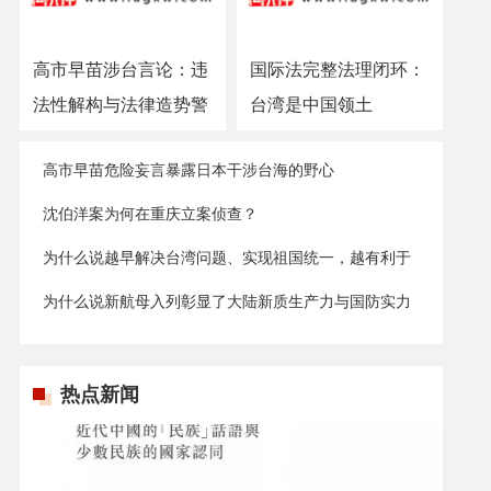
高市早苗涉台言论：违
国际法完整法理闭环：
法性解构与法律造势警
台湾是中国领土
示
高市早苗危险妄言暴露日本干涉台海的野心
沈伯洋案为何在重庆立案侦查？
为什么说越早解决台湾问题、实现祖国统一，越有利于
台湾发展？
为什么说新航母入列彰显了大陆新质生产力与国防实力
的显著提升？
热点新闻