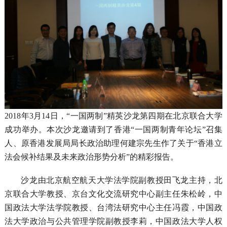
201
8
年
3
月
1
4
日，
“
一国两制
”精英沙龙
第四期
在北京联合大学
成功
举办。
本次
沙龙邀请
到
了香港
“一国两制青年论坛”召集
人、原香港发展局局长政治助理何建宗先生作了关于“香港立
法会候补结果及未来政治形势分析”的精彩报告
。
沙龙
由北京航空航天大学法学院副教授田飞龙主持，北
京联合大学教授、京台文化交流研究中心副主任朱松岭
，
中
国政法大学法学院教授、台湾法研究中心主任冯霞
，
中国政
法大学政治与公共管理学院副教授李莉
，
中国政法大学人权