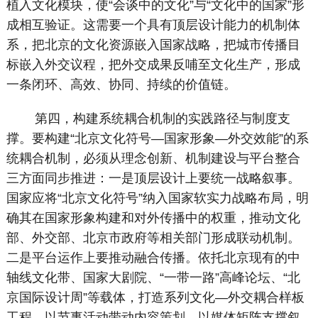
植入文化模块，使“会谈中的文化”与“文化中的国家”形
成相互验证。这需要一个具有顶层设计能力的机制体
系，把北京的文化资源嵌入国家战略，把城市传播目
标嵌入外交议程，把外交成果反哺至文化生产，形成
一条闭环、高效、协同、持续的价值链。
第四，构建系统耦合机制的实践路径与制度支
撑。要构建“北京文化符号—国家形象—外交效能”的系
统耦合机制，必须从理念创新、机制建设与平台整合
三方面同步推进：一是顶层设计上要统一战略叙事。
国家应将“北京文化符号”纳入国家软实力战略布局，明
确其在国家形象构建和对外传播中的权重，推动文化
部、外交部、北京市政府等相关部门形成联动机制。
二是平台运作上要推动融合传播。依托北京现有的中
轴线文化带、国家大剧院、“一带一路”高峰论坛、“北
京国际设计周”等载体，打造系列文化—外交耦合样板
工程。以节事活动带动内容策划，以媒体矩阵支撑叙