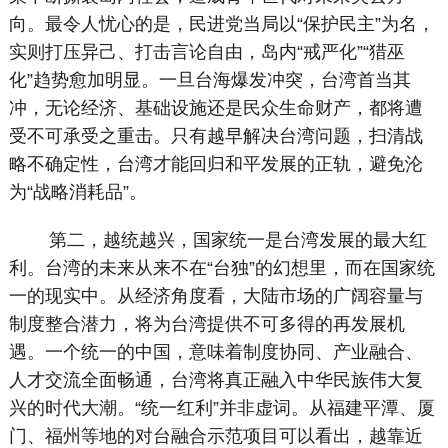
向。最令人忧心的是，民进党当局以“保护民主”为名，
实则打压异己、打击言论自由，岛内“戒严化”“猎巫
化”趋势愈加明显。一旦台海爆发冲突，台湾首当其
冲，无论经济、基础设施还是民众生命财产，都将遭
受不可承受之重击。只有越早解决台湾问题，扫清战
略不确定性，台湾才能回归和平发展的正轨，避免沦
为“战略消耗品”。
第二，越统越兴，国家统一是台湾发展的最大红
利。台湾的未来从来不在“台独”的幻想里，而在国家统
一的现实中。从经济角度看，大陆市场的广阔容量与
制度整合潜力，将为台湾提供不可多得的再发展机
遇。一个统一的中国，意味着制度协同、产业融合、
人才交流全面畅通，台湾将真正融入中华民族伟大复
兴的时代大潮。“统一红利”并非虚词。从福建平潭、厦
门、福州等地的对台融合示范项目可以看出，越靠近