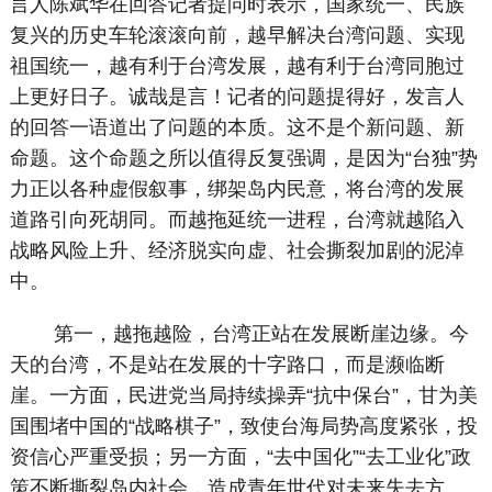
言人陈斌华在回答记者提问时表示，国家统一、民族
复兴的历史车轮滚滚向前，越早解决台湾问题、实现
祖国统一，越有利于台湾发展，越有利于台湾同胞过
上更好日子。诚哉是言！记者的问题提得好，发言人
的回答一语道出了问题的本质。这不是个新问题、新
命题。这个命题之所以值得反复强调，是因为“台独”势
力正以各种虚假叙事，绑架岛内民意，将台湾的发展
道路引向死胡同。而越拖延统一进程，台湾就越陷入
战略风险上升、经济脱实向虚、社会撕裂加剧的泥淖
中。
第一，越拖越险，台湾正站在发展断崖边缘。今
天的台湾，不是站在发展的十字路口，而是濒临断
崖。一方面，民进党当局持续操弄“抗中保台”，甘为美
国围堵中国的“战略棋子”，致使台海局势高度紧张，投
资信心严重受损；另一方面，“去中国化”“去工业化”政
策不断撕裂岛内社会，造成青年世代对未来失去方