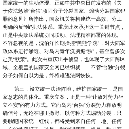
国家统一的生动体现。正如中共中央日前发布的《关
于依法惩治“台独”顽固分子分裂国家、煽动分裂国家犯
罪的意见》所指出，国家机关将构建统一高效、分工
明确的反“独”执法体系。重庆此次承担这一关键节点，
正是中央政法系统协同联动、法理精准部署的体现。
不容忽视的是，沈伯洋长期操控“黑熊学院”，对大陆军
政体系进行渗透、对岛内青年洗脑煽“独”，甚至曾多次
赴美“献策”。此次由重庆出手侦查，也体现了大陆跨区
域、全覆盖的国家安全网已经织就——不管“台独”分裂
分子如何自以为是，终将难逃法网恢恢。
第三，设立统一法治阵地，维护国家统一，是国
家意志的具体化。重庆立案，正是一种“让敌对势力坐
立不安”的有力方式。它向岛内“台独”分裂势力释放明
确信号，无论在哪里撒野、以何种方式煽动分裂，只
要触犯国家统一红线，都将受到来自任何一地、任何