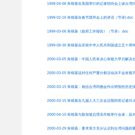
1999-04-08 朱镕基在美国举行的记者招待会上谈台湾问
1999-02-16 朱镕基在春节团拜会上的讲话（节录).doc
1999-03-06 朱镕基《政府工作报告》（节录）.doc
1999-09-30 朱镕基在庆祝中华人民共和国成立五十周
2000-03-05 朱镕基：中国人民有决心有能力早日解决台
2000-03-05 朱镕基说对任何严重分裂活动决不会坐视不
2000-03-15 朱镕基：相信台湾同胞会作出明智的历史抉
2000-03-15 朱镕基在九届人大三次会议期间答记者问.d
2000-04-10 朱镕基与新加坡总理吴作栋举行会谈：反对台
2000-03-29 朱镕基：要求美方充分认识到台湾问题的