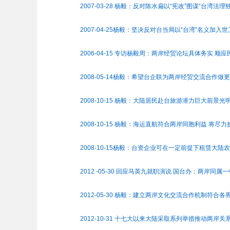
2007-03-28 杨毅：反对陈水扁以“宪改”图谋“台湾法理独立
2007-04-25杨毅：坚决反对台当局以“台湾”名义加入世卫
2006-04-15 专访杨毅周：两岸经贸论坛具体务实 顺应民
2008-05-14杨毅：希望台企联为两岸经贸交流合作做更
2008-10-15 杨毅：大陆居民赴台旅游潜力巨大前景光明.
2008-10-15 杨毅：海运直航符合两岸同胞利益 将尽力
2008-10-15杨毅：台资企业可在一定前提下租赁大陆农
2012 -05-30 回应马英九就职演说 国台办：两岸同属一
2012-05-30 杨毅：建立两岸文化交流合作机制符合各界
2012-10-31 十七大以来大陆采取系列举措推动两岸关系