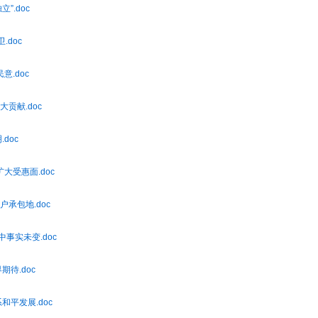
”.doc
.doc
意.doc
大贡献.doc
doc
扩大受惠面.doc
户承包地.doc
中事实未变.doc
期待.doc
和平发展.doc