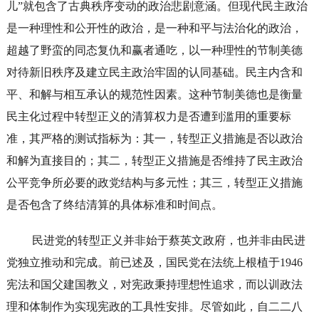
儿”就包含了古典秩序变动的政治悲剧意涵。但现代民主政治
是一种理性和公开性的政治，是一种和平与法治化的政治，
超越了野蛮的同态复仇和赢者通吃，以一种理性的节制美德
对待新旧秩序及建立民主政治牢固的认同基础。民主内含和
平、和解与相互承认的规范性因素。这种节制美德也是衡量
民主化过程中转型正义的清算权力是否遭到滥用的重要标
准，其严格的测试指标为：其一，转型正义措施是否以政治
和解为直接目的；其二，转型正义措施是否维持了民主政治
公平竞争所必要的政党结构与多元性；其三，转型正义措施
是否包含了终结清算的具体标准和时间点。
民进党的转型正义并非始于蔡英文政府，也并非由民进
党独立推动和完成。前已述及，国民党在法统上根植于1946
宪法和国父建国教义，对宪政秉持理想性追求，而以训政法
理和体制作为实现宪政的工具性安排。尽管如此，自二二八