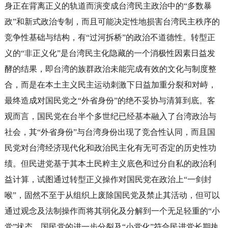
身正在背离正义的轨道而演变成台湾民主政治中的“多数暴
政”和新式政治专制，而且可能决定性地损害台湾民主秩序的
竞争性基础与结构，有“过河拆桥”的政治不道德性。转型正
义的“非正义化”是台湾民主化隐藏的一个消极性因素日益发
酵的结果，即台湾的族群政治未能完成有效的文化与制度整
合，而是在本土主义民主运动刺激下日益加重分裂和对峙，
最终造成对国民党之“外省身份”的绝不妥协与清算到底。客
观而言，国民党在台半个多世纪已经基本融入了台湾政治与
社会，其“外省身份”与台湾身份出现了竞合性认同，而且国
民党对台湾经济现代化和政治民主化有无可否定的历史性功
绩。但民进党基于其本土民粹主义底色和过分自私的政治利
益计算，试图通过转型正义操作对国民党在政治上“一剑封
喉”，固然不至于从组织上废除国民党及禁止其活动，但可以
通过观念及法制操作而将其弱化及分解到一个无足轻重的“小
党”状态。国民党的进一步分裂及“小党化”符合民进党长期执