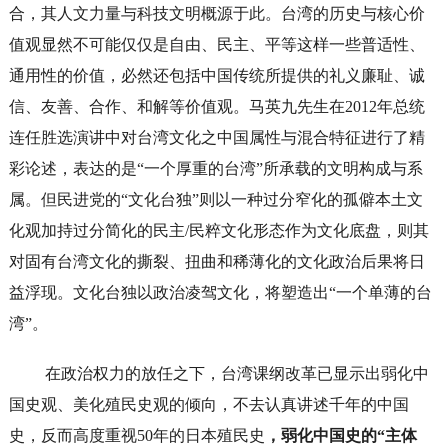
合，其人文力量与科技文明概源于此。台湾的历史与核心价
值观显然不可能仅仅是自由、民主、平等这样一些普适性、
通用性的价值，必然还包括中国传统所提供的礼义廉耻、诚
信、友善、合作、和解等价值观。马英九先生在2012年总统
连任胜选演讲中对台湾文化之中国属性与混合特征进行了精
彩论述，表达的是“一个厚重的台湾”所承载的文明构成与系
属。但民进党的“文化台独”则以一种过分窄化的孤僻本土文
化观加持过分简化的民主/民粹文化形态作为文化底盘，则其
对固有台湾文化的撕裂、扭曲和稀薄化的文化政治后果将日
益浮现。文化台独以政治凌驾文化，将塑造出“一个单薄的台
湾”。
在政治权力的放任之下，台湾课纲改革已显示出弱化中
国史观、美化殖民史观的倾向，不去认真讲述千年的中国
史，反而高度重视50年的日本殖民史
，弱化中国史的“主体