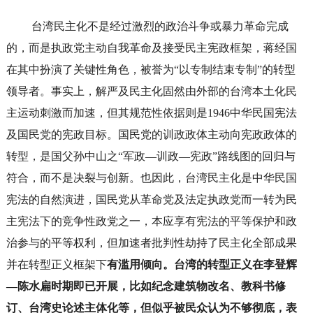
台湾民主化不是经过激烈的政治斗争或暴力革命完成
的，而是执政党主动自我革命及接受民主宪政框架，蒋经国
在其中扮演了关键性角色，被誉为“以专制结束专制”的转型
领导者。事实上，解严及民主化固然由外部的台湾本土化民
主运动刺激而加速，但其规范性依据则是1946中华民国宪法
及国民党的宪政目标。国民党的训政政体主动向宪政政体的
转型，是国父孙中山之“军政—训政—宪政”路线图的回归与
符合，而不是决裂与创新。也因此，台湾民主化是中华民国
宪法的自然演进，国民党从革命党及法定执政党而一转为民
主宪法下的竞争性政党之一，本应享有宪法的平等保护和政
治参与的平等权利，但加速者批判性劫持了民主化全部成果
并在转型正义框架下
有滥用倾向。台湾的转型正义在李登辉
—陈水扁时期即已开展，比如纪念建筑物改名、教科书修
订、台湾史论述主体化等，但似乎被民众认为不够彻底，表