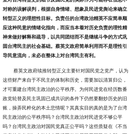
对称的误解误判，根据自身情绪、想象及民进党舆论来确立
转型正义的理想性目标。负责任的台湾政治精英不应简单顺
应这种民意的情绪化指向，而应当本着对历史负责的理性精
神来做好解释和疏导，以共同团结而不是继续斗争的方式巩
固台湾民主的社会基础。蔡英文政府简单利用而不是理性引
导民意流向，未必在整体上对台湾民主有利。
蔡英文政府续推转型正义主要针对国民党之党产，认为
这些财产来自于不民主的体制和历史，需要加以清算归公，
才可重建台湾民主政治的公平秩序。为何民进党在经历数番
政党轮替及民主巩固已成共识的条件下仍然要翻炒历史的旧
账，操弄民粹化的本土悲情呢？其真实目的真的是为了台湾
民主政治的公平秩序吗？台湾民主政治对民进党不够公平
吗？台湾民主政治对国民党真正公平吗？这些质疑在《不当