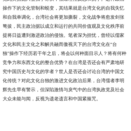
操作下的文化管制和蜕变，其结果就是台湾文化的自我失忆
和自我单调化，台湾社会将更加撕裂，文化战争将愈发剑张
弩拔，民主政治据以成立和运行的共同价值观及文化秩序前
提将日益遭到激进政治的侵蚀。笔者深为担忧，曾经以儒家
文化和民主文化之和解共融而傲视天下的台湾文化在“台
独”操作下经历若干年之后，将会以何种面目示人？将有何种
竞争力和东西文化的整合优势？在台湾是否还会有严肃地研
究中国历史与文化的学者？世人是否还会讨论台湾的中国文
化传统？对此文化台独的激进文化政治后果，台湾儒者李明
辉先生早有警示，但深陷激情与戾气中的台湾执政党及社会
大众未能与闻，反视为遗老遗言和中国紧箍咒。