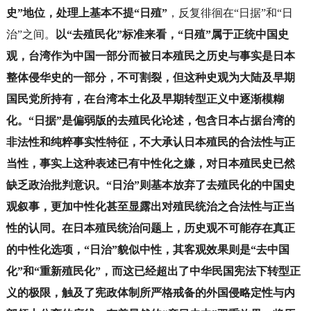
史”地位，处理上基本不提“日殖”
，反复徘徊在“日据”和“日
治”之间。
以“去殖民化”标准来看，“日殖”属于正统中国史
观，台湾作为中国一部分而被日本殖民之历史与事实是日本
整体侵华史的一部分，不可割裂，但这种史观为大陆及早期
国民党所持有，在台湾本土化及早期转型正义中逐渐模糊
化。“日据”是偏弱版的去殖民化论述，包含日本占据台湾的
非法性和纯粹事实性特征，不大承认日本殖民的合法性与正
当性，事实上这种表述已有中性化之嫌，对日本殖民史已然
缺乏政治批判意识。“日治”则基本放弃了去殖民化的中国史
观叙事，更加中性化甚至显露出对殖民统治之合法性与正当
性的认同。在日本殖民统治问题上，历史观不可能存在真正
的中性化选项，“日治”貌似中性，其客观效果则是“去中国
化”和“重新殖民化”，而这已经超出了中华民国宪法下转型正
义的极限，触及了宪政体制所严格戒备的外国侵略定性与内