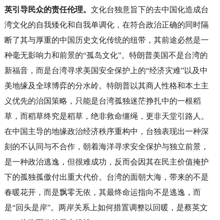
英引导民众的责任伦理。
文化台独意旨下的去中国化造成台
湾文化的自我矮化和自我单调化，在符合政治正确的同时隔
断了其与厚重的中国历史文化传统的纽带，其前途必然是一
种毫无影响力和前景的“孤岛文化”。特朗普美国不是台湾的
新福音，而是台湾寻求美国安全保护上的“经济灾难”以及中
美地缘及全球博弈的分水岭。特朗普以其商人性格和本土主
义优先的治国策略，只能是台湾孤独迷茫挣扎中的一根稻
草，而稻草终究是稻草，绝非救命缰绳，更非天堂引路人。
在中国主导的地缘政治经济秩序重构中，台独表现出一种深
刻的不认同与不合作，朝着海洋寻求安全保护与独立前景，
是一种政治逃逸，但很难成功，反而会因其在民主价值掩护
下的孤独孤傲付出重大代价。台湾的面朝大海，带来的不是
春暖花开，而是飘零无依，其最终命运指向不是逃逸，而
是“回头是岸”。两岸关系上如何措置调整以回暖，是蔡英文