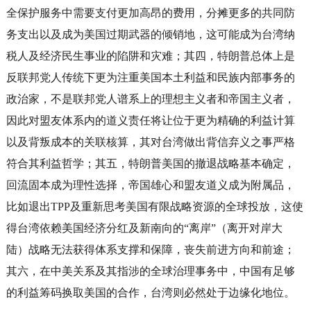
全保护服务中需要支付更加高昂的费用，分摊更多的共同防
务支出以及成为美国过期武器的倾销地，这可能成为台湾纳
税人及经济民生事业的陷阱和灾难；其四，特朗普总体上是
反联邦党人传统下更为注重美国本土利益和民族内部事务的
政治家，不是联邦党人谱系上的理想主义者和帝国主义者，
因此对盟友体系内的道义责任将让位于更为精确的利益计算
以及背叛成本的关联核算，其对台湾做出背信弃义之事严格
符合其利益哲学；其五，特朗普美国的撤退战略基本确定，
回流固本成为理性选择，帝国雄心和盟友道义成为附属品，
比如退出TPP及重新思考美国有限战略资源的全球投放，这使
得台湾依赖美国经济分红及新南向的“离岸”（离开对岸大
陆）战略无法获得体系支撑和保障，丧失前进方向和前途；
其六，在中美关系及其指涉的全球治理事务中，中国有足够
的利益筹码换取美国的合作，台湾则必然处于边缘化地位。