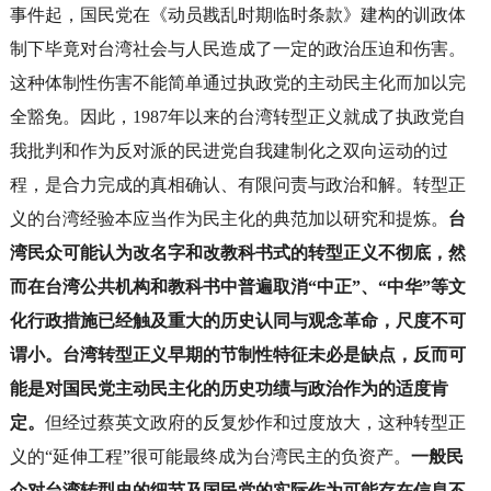
事件起，国民党在《动员戡乱时期临时条款》建构的训政体
制下毕竟对台湾社会与人民造成了一定的政治压迫和伤害。
这种体制性伤害不能简单通过执政党的主动民主化而加以完
全豁免。因此，1987年以来的台湾转型正义就成了执政党自
我批判和作为反对派的民进党自我建制化之双向运动的过
程，是合力完成的真相确认、有限问责与政治和解。转型正
义的台湾经验本应当作为民主化的典范加以研究和提炼。
台
湾民众可能认为改名字和改教科书式的转型正义不彻底，然
而在台湾公共机构和教科书中普遍取消“中正”、“中华”等文
化行政措施已经触及重大的历史认同与观念革命，尺度不可
谓小。台湾转型正义早期的节制性特征未必是缺点，反而可
能是对国民党主动民主化的历史功绩与政治作为的适度肯
定。
但经过蔡英文政府的反复炒作和过度放大，这种转型正
义的“延伸工程”很可能最终成为台湾民主的负资产。
一般民
众对台湾转型史的细节及国民党的实际作为可能存在信息不