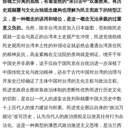
部领土分离的底线，有着显然的“亲日去中”双重效果。将历
史观颠覆与文化台独观念建构也理解为民主宪政下的转型正
义，是一种概念的误用和错位，是这一概念无法承载的过重
意义负担。
当然，除非台湾决意加入日本版图，否则殖民史
观就一定会与真正的台湾本土史观产生冲突，民进党借助殖
民史观而对台湾本土性的补强论证就必然会遭遇台湾原住民
的精神反抗，高金素梅在立法院的质询就是例证。绕开千年
中国史并非易事，这不仅由于国民党在台统治进一步深植了
中国传统文化与政治精神，还在于古代中国对台湾的治理与
开发史已经确证了主体中国对台湾的文化主权与政治主权。
民进党政府企图依靠政治体制的垄断性优势而进行历史文化
的切割，是在以一代人的虚妄去批判和颠覆中国大历史中数
十上百代人的接力建设与积累。民进党企图以自身的“政治万
能论”改写历史，认为当代人的政治授权足以使其任何行为合
法化。这是一种典型的潘恩式政治激进主义思维，是法兰西