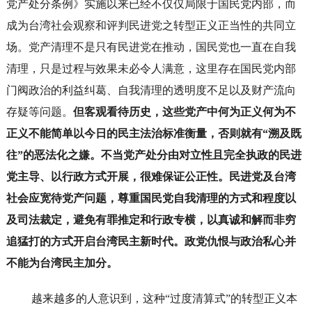
党产处分条例》实施以来已经不仅仅局限于国民党内部，而
成为台湾社会观察和评判民进党之转型正义正当性的共同立
场。党产清理不是只有民进党在推动，国民党也一直在自我
清理，只是过程与效果未必令人满意，这里存在国民党内部
门阀政治的利益纠葛、自我清理的透明度不足以及财产流向
存疑等问题。
但客观看待历史，这些党产中何为正义何为不
正义不能简单以今日的民主法治标准衡量，否则就有“溯及既
往”的恶法化之嫌。不当党产处分由对立性且完全执政的民进
党主导、以行政方式开展，很难保证公正性。民进党及台湾
社会应宽待党产问题，尊重国民党自我清理的方式和程度以
及司法裁定，避免有罪推定和行政专横，以真诚和解而非穷
追猛打的方式开启台湾民主新时代。政党仇恨与政治私心并
不能为台湾民主加分。
越来越多的人意识到，这种“过度清算式”的转型正义本