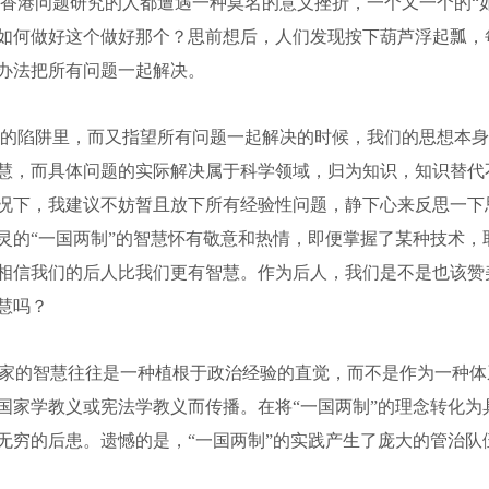
香港问题研究的人都遭遇一种莫名的意义挫折，一个又一个的“
如何做好这个做好那个？思前想后，人们发现按下葫芦浮起瓢，
办法把所有问题一起解决。
的陷阱里，而又指望所有问题一起解决的时候，我们的思想本身
慧，而具体问题的实际解决属于科学领域，归为知识，知识替代
况下，我建议不妨暂且放下所有经验性问题，静下心来反思一下思
灵的“一国两制”的智慧怀有敬意和热情，即便掌握了某种技术，
相信我们的后人比我们更有智慧。作为后人，我们是不是也该赞
慧吗？
治家的智慧往往是一种植根于政治经验的直觉，而不是作为一种
国家学教义或宪法学教义而传播。在将“一国两制”的理念转化为
无穷的后患。遗憾的是，“一国两制”的实践产生了庞大的管治队