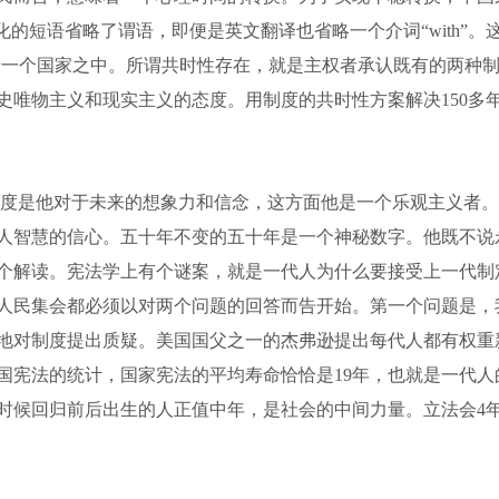
的短语省略了谓语，即便是英文翻译也省略一个介词“with”。这
在于一个国家之中。所谓共时性存在，就是主权者承认既有的两种
史唯物主义和现实主义的态度。用制度的共时性方案解决150多
度是他对于未来的想象力和信念，这方面他是一个乐观主义者。
人智慧的信心。五十年不变的五十年是一个神秘数字。他既不说
个解读。宪法学上有个谜案，就是一代人为什么要接受上一代制
人民集会都必须以对两个问题的回答而告开始。第一个问题是，
地对制度提出质疑。美国国父之一的杰弗逊提出每代人都有权重
国宪法的统计，国家宪法的平均寿命恰恰是19年，也就是一代人
时候回归前后出生的人正值中年，是社会的中间力量。立法会4年一