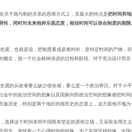
就在关于国与制的关系的思维方式上，其最大的特点是
把时间和地
异性，同时对未来抱持乐观态度，相信时间可以弥合制度的裂隙
史观，也就是说，把制度看成是相对的，是特定时间的产物，存
的概念，指一个社会精神演进的过程和阶段。对于宪法设计而言
史观的从政者要么缺少使命感，要么是一个政治莽汉。对于小平
社会中的政治空间的想象以及国家内部政治空间的想象都把时间
民族历史，特别是两个地区的殖民史的态度上，这方面他不愧为
的时间，选择这个时间表明中国既有坚定的原则立场，又采取实用主
民而言，意味着一个心理时间的转换。为了实现平稳转换，中国