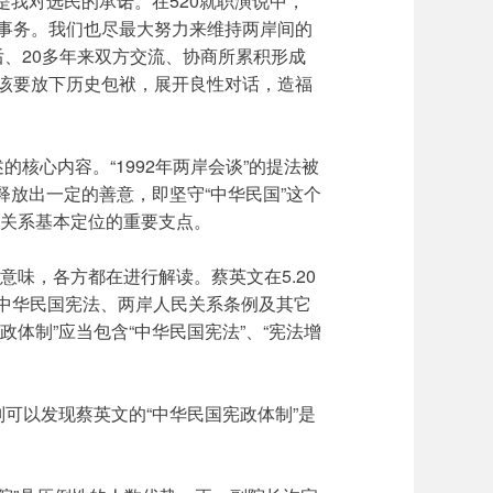
状’是我对选民的承诺。在520就职演说中，
岸事务。我们也尽最大努力来维持两岸间的
后、20多年来双方交流、协商所累积形成
该要放下历史包袱，展开良性对话，造福
的核心内容。“1992年两岸会谈”的提法被
释放出一定的善意，即坚守“中华民国”这个
岸关系基本定位的重要支点。
意味，各方都在进行解读。蔡英文在5.20
“中华民国宪法、两岸人民关系条例及其它
体制”应当包含“中华民国宪法”、“宪法增
则可以发现蔡英文的“中华民国宪政体制”是