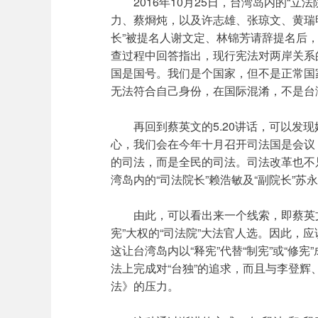
2016年10月25日，台湾岛内的
力、蔡烱炖，以及许志雄、张琼文、黄瑞
长”被提名人谢文定、林锦芳请辞提名后，
查过程中回答指出，现行宪法对两岸关系
国是国号。我们是个国家，但不是正常国
无法符合自己身份，在国际混淆，不是台
再回到蔡英文的5.20讲话，可以发
心，我们会在今年十月召开司法国是会议
的司法，而是全民的司法。司法改革也不
湾岛内的“司法院长”赖浩敏及“副院长”
由此，可以看出来一个线索，即蔡英文
宪”大权的“司法院”大法官人选。因此，
这让台湾岛内以“释宪”代替“制宪”或“修
法上完成对“台独”的追求，而且与李登辉
法》的压力。