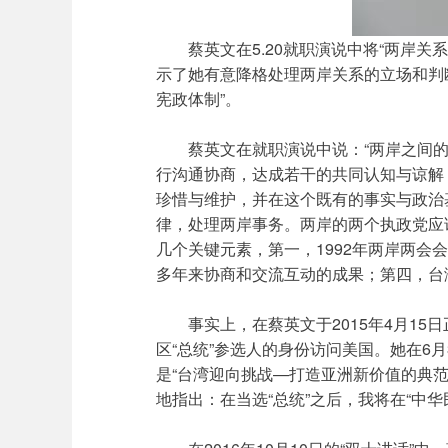
蔡英文在5.20就职演说中将“两岸
示了她有意降格处理两岸关系的立场和判断
宪政体制”。
蔡英文在就职演说中说：“两岸之间
行沟通协商，达成若干的共同认知与谅解
珍惜与维护，并在这个既有的事实与政治
律，处理两岸事务。两岸的两个执政党应
几个关键元素，第一，1992年两岸两
多年来协商和交流互动的成果；第四，台
事实上，在蔡英文于2015年4月15
区“总统”参选人的身份访问美国。她在6
是“台湾迎向挑战—打造亚洲新价值的典范”(Taiwan 
地指出：在当选“总统”之后，我将在“中