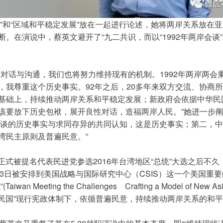
关系”和“区域和平稳定发展”放在一起进行论述，她将两岸关系放
。在演说中，蔡英文避开了“九二共识，而以“1992年两岸会谈
的对话与沟通，我们也将努力维持现有的机制。1992年两岸两会
，我尊重这个历史事实。92年之后，20多年来双方交流、协商
基础上，持续推动两岸关系和平稳定发展；新政府会依据中华民
该要放下历史包袱，展开良性对话，造福两岸人民。”她进一步阐
会会谈的历史事实与求同存异的共同认知，这是历史事实；第二，中
湾民主原则及普遍民意。”
日正式被提名代表民进党参选2016年台湾地区“总统”大选之后不久
月3日被安排到美国战略与国际研究中心（CSIS）这一个美国重
Meeting the Challenges Crafting a Model of N
华民国”现行宪政体制下，依循普遍民意，持续推动两岸关系的和