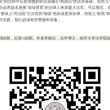
释宪”的过程中以更加微妙的论述确立“两国论”的法理基础，岛内
机会再提名更换“深绿背景”的法律人来加盟大法官。可以预见，
整体上“司法院”大法官的“独派”色彩或更加浓厚，传统上“制宪”
操作实践，我们必须有所警惕和准备。
年第6期，总第126期。作者李晓兵，法学博士，南开大学法学