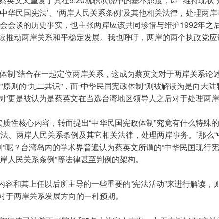
中，蔡英文又重复了其在5.20就职演说中的基本态度，即“‘维持现
中华民国宪法’、‘两岸人民关系条例’及其他相关法律，处理两
两会会谈的历史事实，也主张两岸应该共同珍惜与维护1992年之
续推动两岸关系和平稳定发展。我也呼吁，两岸的两个执政党应
宪政体制”结合在一起定位两岸关系，这成为蔡英文对于两岸关系论述
”原则的“九二共识”，而“中华民国宪政体制”则被解读为是向大陆
体制”更是被认为是蔡英文在当选台湾地区领导人之后对于处理两
实质性核心内容，转而提出“中华民国宪政体制”究竟有什么特殊的
宪法、两岸人民关系条例及其它相关法律，处理两岸事务。”那么
制”呢？台湾岛内的学术界普遍认为蔡英文所谓的“中华民国现行宪政
“两岸人民关系条例”等法律甚至判例的架构。
他内容和其上任以后所主导的一些重要的“宪法活动”来进行解读，
对于两岸关系发展方向的一种预期。