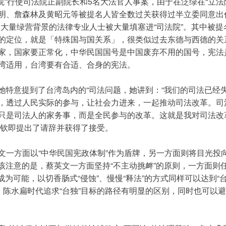
“立法院”行使司法院正副院长和5名大法官人事案，由于在泛绿在“
明、詹森林及黄昭元等被提名人皆全数过关获得过半立委同意出
大量绿营背景的法律专业人士被大量填塞进“司法院”。其中被提
的定位，就是「特殊国与国关系」，很类似过去东德与西德的关
家，国家要正常化，中华民国国号是中国废弃不用的国号，宪法
湾适用，台湾要有合适、合身的宪法。
现她特意提到了台湾岛内的“司法问题，她讲到：“我们的司法已经
，透过人民实际的参与，让社会力进来，一起推动司法改革。司
只是司法人的家务事，而是全民参与的改革。这就是我对司法改
苏永钦即提出了请辞并获得了接受。
一方面以“中华民国宪政体制”作为盾牌，另一方面则将目光投向
应该注意的是，蔡英文一方面坚持“不主动挑衅”的原则，一方面则
宪”成为可能，以切香肠式“侵蚀”、慢慢“释法”的方式同样可以达到
、陈水扁时代追求“台独”目标的路径有明显的区别，同时也可以避