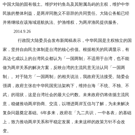
中国大陆的固有领土。维护对钓鱼岛及其附属岛屿的主权，维护中华
民族的整体利益，是两岸同胞义不容辞的共同责任。大陆公务船已经
并将继续在该海域巡航执法、护渔维权，为两岸渔民提供服务。
2014.9.26
行政院大陆委员会发布新闻稿表示，中华民国是主权独立的国
家，坚持自由民主体制是台湾的核心价值。根据相关的民调显示，有
高达七成以上的台湾民众都认为「一国两制」不适用于台湾，也不能
做为两岸关系的解决方案，反映台湾的主流民意无法认同「一国两
制」。对于陆方「一国两制」的相关说法，我政府无法接受。陆委会
强调，政府主张在中华民国宪法架构下，维持台海「不统、不独、不
武」的现状，这是台湾社会的最大公约数。未来政府仍将依循主流民
意，稳健推动两岸协商、交流，以增进两岸互信与了解，为未来解决
复杂问题奠定基础。
6
年多来，政府在「九二共识，一中各表」的基础
上，致力推动两岸关系和平稳定发展，未来这样的政策方针不会改
变。