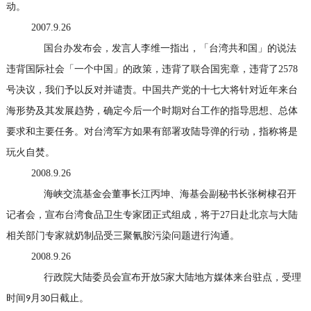
动。
2007.9.26
国台办发布会，发言人李维一指出，「台湾共和国」的说法
违背国际社会「一个中国」的政策，违背了联合国宪章，违背了
2578
号决议，我们予以反对并谴责。中国共产党的十七大将针对近年来台
海形势及其发展趋势，确定今后一个时期对台工作的指导思想、总体
要求和主要任务。对台湾军方如果有部署攻陆导弹的行动，指称将是
玩火自焚。
2008.9.26
海峡交流基金会董事长江丙坤、海基会副秘书长张树棣召开
记者会，宣布台湾食品卫生专家团正式组成，将于
27
日赴北京与大陆
相关部门专家就奶制品受三聚氰胺污染问题进行沟通。
2008.9.26
行政院大陆委员会宣布开放
5
家大陆地方媒体来台驻点，受理
时间
月
日截止。
9
30