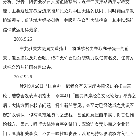
分析」报告，陆委会发言人游盈隆指出，近年中共推动两岸宗教交
流，主要透过宗教交流来增加民众对中国大陆的认同，同时藉由宗教
旅游观光，促进地方经济创收，并吸引信众到大陆投资，其中以妈祖
信仰被运用得最多。
2006.9.26
中共驻美大使周文重指出，将继续努力争取和平统一的前
景，但是坚决反对台独，绝不允许台独分裂势力以任何名义、任何方
式把台湾从祖国分割出去。
2007.9.26
针对
9
月
日「国台办」记者会有关两岸协商议题的扭曲言
26
论，陆委会发表声明指出，今年
月「国共两岸经贸文化论坛」举办之
4
后，大陆方面在枝节问题上提出新的意见，甚至对已经达成之共识不
愿加以确认，似有意拖延协商之进程，甚至刻意扭曲事实，将责任推
给我方。因此，呼吁大陆涉台事务部门，应洽询负责协商之专业部
门，厘清相关事实，不要一味推卸责任，以避免持续影响双方良性互