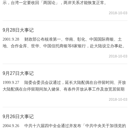
示，台湾一定要收回「两国论」，两岸关系才能恢复正常。
1999.9.29 中共中央军委副主席胡锦涛表示，要尽一切可能争取和平
2018-10-03
统一，但不能承诺对台放弃武力。2004.9.29 中共国台办发言人李维
一在例行记者会中表示，台湾方面要承认海协与海基会所达成的共
识，即海峡两岸均坚持「一个中国」原则，才能实现汪辜再次会面和
9月28日大事记
继续发挥两会功能。而台湾当局单方面采取包括公...
2001.9.28 财政部公布核准第一、华南、彰化、中国国际商银、土
地、合作金库、世华、中国信托商银等8家银行，赴大陆设立办事处。
2005.9.28 针对中共国台办在例行记者会宣布延长台湾记者驻点时间
2018-10-03
一事，陆委会发布新闻稿表示，大陆当局若真有诚意推动两岸新闻交
流，就应采取具体行动，尽速开放其地方媒体来台驻点及采访，同时
解除对我方新闻媒体如中时电子报及联合新闻网等不当的干扰与封
9月27日大事记
锁，才是改善两岸新闻交流的正确作法。200...
1999.9.27 陆委会委员会议通过，延长大陆配偶在台停留时间、开放
大陆配偶在台停留期间加入健保、有条件开放从事工作及放宽居留期
间出境限制等规定。1999.9.27 中共国家主席江泽民在上海举行的
2018-10-03
「九九『财富』全球论坛」中重申，在解决台湾问题上，我们不承诺
放弃使用武力，正是为了促成和平解决。2001.9.27 中共外交部发言
人朱邦造在记者会上强调依APEC有关谅解备忘录的规定和惯例，「陈
9月26日大事记
水扁不能参加上海APEC的会议」...
2004.9.26 中共十六届四中全会通过并发布「中共中央关于加强党的