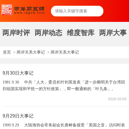
两岸时评
两岸动态
维度智库
两岸大事
首页
>
两岸关系大事记
>
两岸关系大事记
9月30日大事记
1981.9.30 中共「人大」委员长叶剑英发表「进一步阐明关于台湾回
归祖国实现和平统一的方针政策」，即一般通称的「叶九条」。
1992.9.30 针对「辜汪会谈」大陆海协会致函海基会，要求两会在大
2018-10-03
陆先举行预备性磋商，以商定时间、地点及议题。1998.9.30 经济部
「台商经贸服务中心」成立运作，设有专线，廿四小时为台商服务。
1999.9.30 中共国务院总理朱镕基表示，台湾问题一定能继香港、澳
9月29日大事记
门回归祖国后，早日得到解决，中国的完...
1999.9.29 大陆海协会常务副会长唐树备接受「美国之音」访问时表