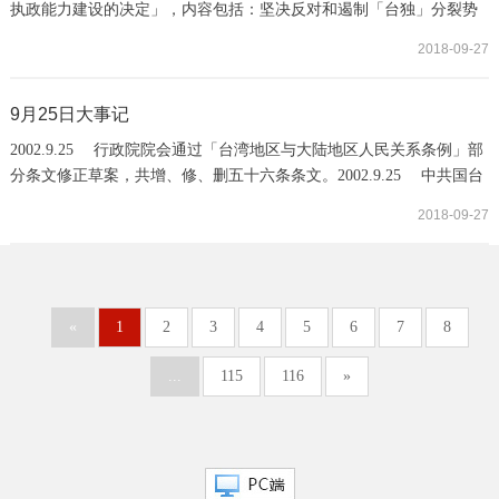
执政能力建设的决定」，内容包括：坚决反对和遏制「台独」分裂势
力；坚决反对和阻止外国干涉势力插手两岸事务；坚决粉碎一切把台
2018-09-27
湾从中国分割出去的图谋，坚定不移地捍卫国家主权和领土完整。
2005.9.26 陈总统出席尼加拉瓜侨宴时强调，台湾的中华民国与中国
的中华人民共和国绝对不一样，彼此分立、分治、互不隶属。总统也
9月25日大事记
表示，面对中国在国际上不断打压台湾，政...
2002.9.25 行政院院会通过「台湾地区与大陆地区人民关系条例」部
分条文修正草案，共增、修、删五十六条条文。2002.9.25 中共国台
办发言人张铭清在记者会上指称，法轮功组织由台湾地区发射卫星讯
2018-09-27
号，干扰大陆使用中的卫星，影响大陆电视节目之传输。台湾当局若
不采取措施，立即查处在台法轮功组织攻击大陆卫星行为，将使现在
非常困难的两岸关系雪上加霜。2003.9.25 行政院日前宣布实施两岸
航空货运便捷措施，自即日起开放由台...
«
1
2
3
4
5
6
7
8
...
115
116
»