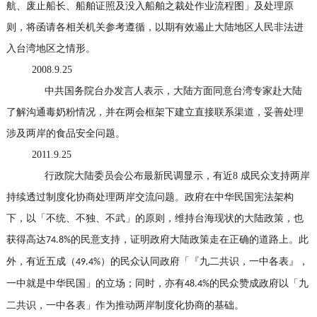
航、废止船长、船舶证照及没入船舶之裁处作业流程图」及处理原
则，将函请各相关机关参考遵循，以期有效遏止大陆地区人民非法进
入台湾地区之情形。
2008.9.25
中共国务院台办发言人表示，大陆方面同意台湾专家赴大陆
了解沟通毒奶粉情况，并在两会框架下建立直接联系渠道，妥善处理
涉及两岸的食品安全问题。
2011.9.25
行政院大陆委员会公布最新民调显示，有近
8
成民众支持两岸
持续透过制度化协商处理两岸交流问题。政府在中华民国宪法架构
下，以「不统、不独、不武」的原则，维持台海现状的大陆政策，也
获得高达
的民意支持，证明政府大陆政策走在正确的道路上。此
74.8%
外，有近五成（
）的民众认同政府「『九二共识，一中各表』，
49.4%
一中就是中华民国」的立场；同时，亦有
的民众赞成政府以「九
48.4%
二共识，一中各表」作为推动两岸制度化协商的基础。