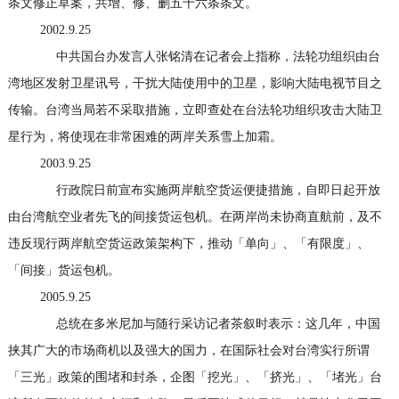
条文修正草案，共增、修、删五十六条条文。
2002.9.25
中共国台办发言人张铭清在记者会上指称，法轮功组织由台
湾地区发射卫星讯号，干扰大陆使用中的卫星，影响大陆电视节目之
传输。台湾当局若不采取措施，立即查处在台法轮功组织攻击大陆卫
星行为，将使现在非常困难的两岸关系雪上加霜。
2003.9.25
行政院日前宣布实施两岸航空货运便捷措施，自即日起开放
由台湾航空业者先飞的间接货运包机。在两岸尚未协商直航前，及不
违反现行两岸航空货运政策架构下，推动「单向」、「有限度」、
「间接」货运包机。
2005.9.25
总统在多米尼加与随行采访记者茶叙时表示：这几年，中国
挟其广大的市场商机以及强大的国力，在国际社会对台湾实行所谓
「三光」政策的围堵和封杀，企图「挖光」、「挤光」、「堵光」台