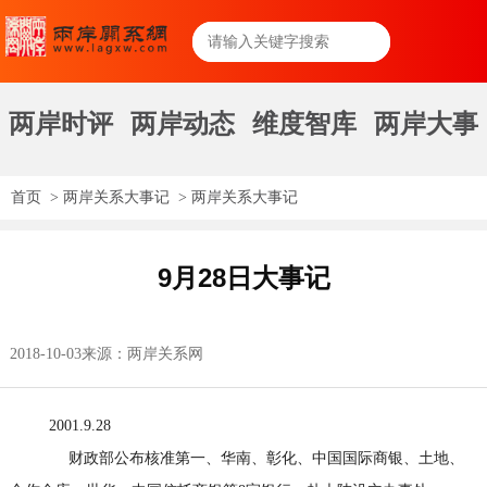
两岸时评
两岸动态
维度智库
两岸大事
首页
>
两岸关系大事记
>
两岸关系大事记
9月28日大事记
2018-10-03
来源：两岸关系网
2001.9.28
财政部公布核准第一、华南、彰化、中国国际商银、土地、