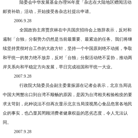
陆委会中华发展基金办理
96
年度「杂志在大陆地区赠阅活动
邮资补助」活动，开始接受各杂志社提出申请。
2006.9.28
全国政协主席贾庆林在中共国庆招待会上致辞表示，反对和
遏制「台独」分裂势力仍然是当前最重要、最紧迫的任务。我们将继
续坚持贯彻对台工作的大政方针，坚持一个中国原则绝不动摇，争取
和平统一的努力绝不放弃，反对「台独」分裂活动绝不妥协，推动两
岸关系向和平稳定方向发展，早日完成祖国和平统一大业。
2007.9.28
行政院大陆委员会副主委童振源在记者会表示，北京当局说
中国大闸蟹出口到台湾不顺畅的原因，是因为台湾相关检验检疫的要
求太苛刻，此种说法不但再次显示北京当局漠视黑心食品危害各地民
众的事实，也凸显其罔顾消费者健康权益的恶劣态度，令人无法认
同。
2007.9.28