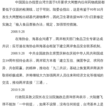
中国国台办指责台湾方面于
8
月要求大闸蟹内任何药物残留都
要低于仪器的检测线，过于苛刻。陆委会指出，这是有鉴于
年
月
95
10
发生大闸蟹检出硝基代谢物事件，因此卫生署依据
年
月
日新修定
96
7
1
实施之「输入食品查验办法」规定，加强管控措施。
2008.9.28
在海协会、海基会沟通下，两岸相关部门食品卫生专家达成
共识：应尽速在海协会和海基会框架下建立两岸食品安全联系机制。
2008.9.28
中共全国政协主席贾庆林在庆祝中华人民共和国成
立
周年招待会表示，两岸双方本着「建立互信、搁置争议、求同存
59
异、共创双赢」的精神，推动在「九二共识」基础上恢复两岸商谈并
取得积极成果。并将继续大力加强两岸人员往来和经济文化等领域的
交流，推动两岸直接「三通」。
2010.9.28
行政院吴敦义院长在立法院施政总质询答询表示，大陆撤飞
弹不能加「一中前提」，如果不设限，没有任何前提，台湾基本上是