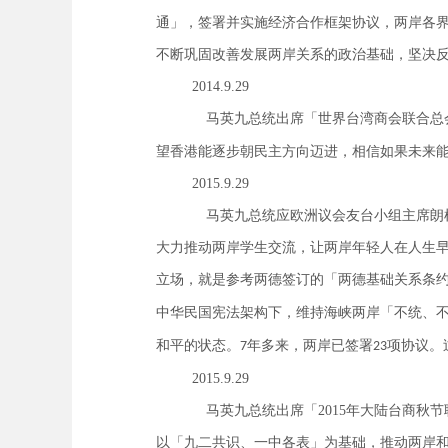
通」，签署并实施经济合作框架协议，两岸各
不断巩固改善发展两岸关系的政治基础，坚决
2014.9.29
马英九总统出席「世界台湾商会联合总
望香港能逐步朝民主方向迈进，相信如果未来
2015.9.29
马英九总统应欧洲议会友台小组主席朗
大力推动两岸学生交流，让两岸年轻人在人生
立场，就是参考两德签订的「两德基础关系条
中华民国宪法架构下，维持海峡两岸「不统、
和平的状态。
年多来，两岸已签署
项协议。
7
23
2015.9.29
马英九总统出席「
2015
年大陆台商秋节
以「九二共识、一中各表」为基础，推动两岸