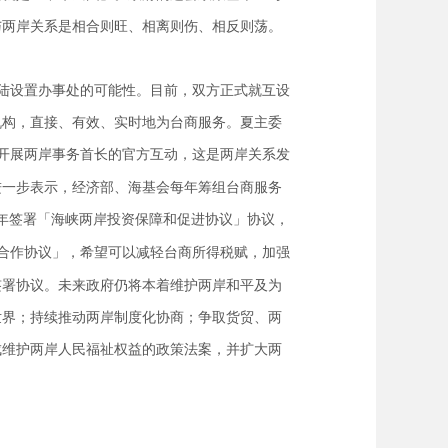
与两岸关系是相合则旺、相离则伤、相反则荡。
陆设置办事处的可能性。目前，双方正式就互设
机构，直接、有效、实时地为台商服务。夏主委
开展两岸事务首长的官方互动，这是两岸关系发
进一步表示，经济部、海基会每年筹组台商服务
年签署「海峡两岸投资保障和促进协议」协议，
合作协议」，希望可以减轻台商所得税赋，加强
签署协议。未来政府仍将本着维护两岸和平及为
世界；持续推动两岸制度化协商；争取货贸、两
成维护两岸人民福祉权益的政策法案，并扩大两