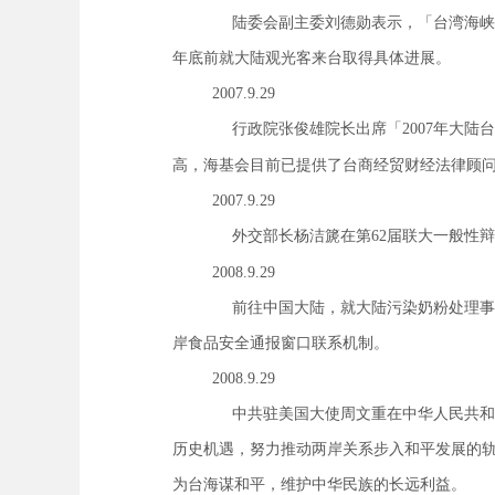
陆委会副主委刘德勋表示，「台湾海峡
年底前就大陆观光客来台取得具体进展。
2007.9.29
行政院张俊雄院长出席「
2007
年大陆台
高，海基会目前已提供了台商经贸财经法律顾
2007.9.29
外交部长杨洁篪在第
62
届联大一般性辩
2008.9.29
前往中国大陆，就大陆污染奶粉处理事
岸食品安全通报窗口联系机制。
2008.9.29
中共驻美国大使周文重在中华人民共和
历史机遇，努力推动两岸关系步入和平发展的
为台海谋和平，维护中华民族的长远利益。