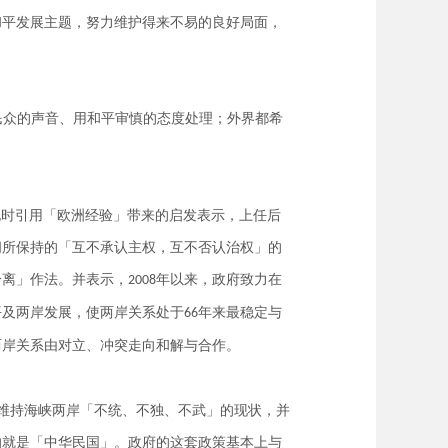
和平发展主题，努力维护得来不易的良好局面，
民众的声音、用和平审慎的态度处理；外界都希
说时引用「欧洲经验」带来的启发表示，上任后
间所保持的「互不承认主权，互不否认治权」的
分离」作法。并表示，
年以来，政府致力在
2008
平及两岸发展，使两岸关系处于
年来最稳定与
66
两岸关系由对立、冲突走向和解与合作。
维持海峡两岸「不统、不独、不武」的现状，并
的就是「中华民国」。政府的这套政策基本上与