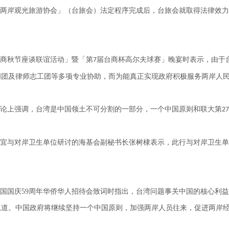
两岸观光旅游协会」（台旅会）法定程序完成后，台旅会就取得法律效力
商秋节座谈联谊活动」暨「第
届台商杯高尔夫球赛」晚宴时表示，由于
7
问团及律师志工团等多项专业协助，而为能真正实现政府积极服务两岸人
论上强调，台湾是中国领土不可分割的一部分，一个中国原则和联大第
27
宜与对岸卫生单位研讨的海基会副秘书长张树棣表示，此行与对岸卫生单
国国庆
59
周年华侨华人招待会致词时指出，台湾问题事关中国的核心利益
轨道。中国政府将继续坚持一个中国原则，加强两岸人员往来，促进两岸