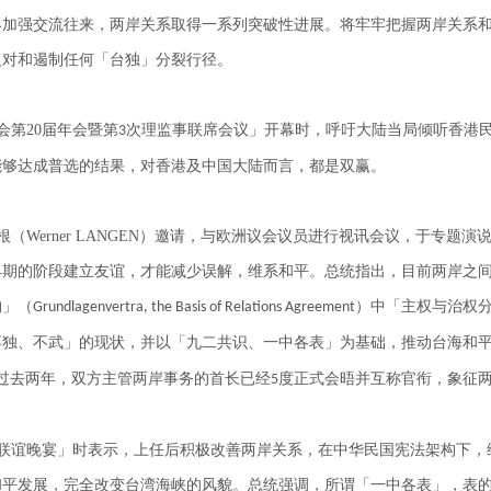
界加强交流往来，两岸关系取得一系列突破性进展。将牢牢把握两岸关系
反对和遏制任何「台独」分裂行径。
会第
20
届年会暨第
次理监事联席会议」开幕时，呼吁大陆当局倾听香港
3
能够达成普选的结果，对香港及中国大陆而言，都是双赢。
根（
Werner LANGEN
）邀请，与欧洲议会议员进行视讯会议，于专题演
早期的阶段建立友谊，才能减少误解，维系和平。总统指出，目前两岸之
约」（
）中「主权与治权
Grundlagenvertra, the Basis of Relations Agreement
不独、不武」的现状，并以「九二共识、一中各表」为基础，推动台海和
过去两年，双方主管两岸事务的首长已经
度正式会晤并互称官衔，象征
5
联谊晚宴」时表示，上任后积极改善两岸关系，在中华民国宪法架构下，
和平发展，完全改变台湾海峡的风貌。总统强调，所谓「一中各表」，表