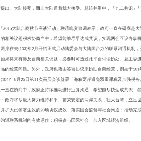
湾提出、大陆接受，而非大陆逼着我方接受。总统并重申，「九二共识」
「
2015
大陆台商秋节座谈活动」联谊晚宴致词表示，政府一直在研商赴大
构的相关议题积极协商当中，希望能够尽早达成共识，实现两会互设办事
。两岸在去
年
月开始正式启动陆委会与大陆国台办的联系沟通机制，
(103)
2
。如果将来有涉及台商相关议题，必要时可透过此平台讨论协处。夏主委
面临的经营问题。另外，政府也藉由签署协议来协助台商经营，例如于
101
今
年
月
日第
次高层会谈签署「海峡两岸避免双重课税及加强税务
(104)
8
25
11
也一直在协商中，政府正持续推动进行业务沟通，希望能尽快达成共识，
括：政府将尽最大努力维持和平、繁荣安定的两岸关系，壮大台湾，立足
；并扩大已签署生效的
项协议成效，落实国会监督与社会沟通；推动完
20
办沟通联系机制的有效运作；积极参与国际社会，加入区域经济组织。