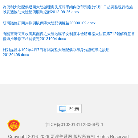
為便利大陸配偶返回大陸辦理喪失原籍手續內政部預定於9月1日起調整現行措施
以妥適協助大陸配偶順利返鄉2013-08-26.docx
研研議修訂兩岸條例以保障大陸配偶權益20090109.docx
有關臺灣民眾收養其配偶之大陸地區子女制度本會將遵循大法官第712號解釋意旨
儘速推動修正相關規定20131004.docx
針對媒體本102年4月7日有關調整大陸配偶取得身分證報導之說明
20130408.docx
京ICP备01020131128068号-1
Copyright 2016-2026 两岸关系网 版权所有All Rights Reserved.