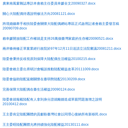
廣東南風窗雜誌專訪本會賴主任委員幸媛全文20090327.docx
關心大陸配偶待遇說明修法方向20081121.docx
跨境婚姻牽手相扶陸委會關懷大陸配偶網站專區正式啟用記者會賴主委發言稿
20090709.docx
賴幸媛開放陸配工作權就是支持26萬個臺灣家庭的生存權20090521.docx
兩岸條例修正草案業經行政院於97年12月11日送請立法院審議20081211.docx
陸委會秉持反歧視原則保障大陸配偶生活權益20100215.docx
陸委會賴主委出席研討會暢談推動陸配權益改革20111009.docx
陸委會協助陸配返鄉關懷在臺弱勢陸配20130209.docx
完善保障大陸配偶在臺生活權益20090124.docx
陸委會就報載陸配有人拿到身分證就離婚造成單親問題激增之說明
20100412.docx
王主委肯定陸配團體的貢獻盼臺灣社會以同理心接納所有新移民.docx
王主委晤陸配團體允將持續強化陸配權益20130111.docx