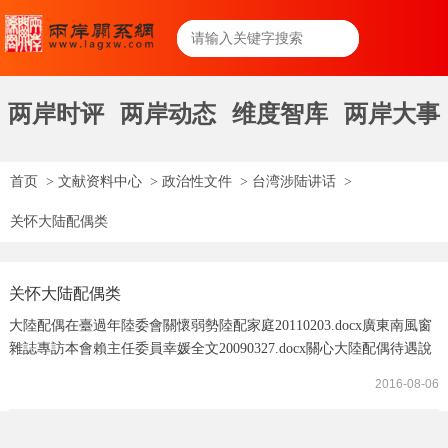
两岸时评
两岸动态
维度智库
两岸大事
首页
>
文献资料中心
>
政治性文件
>
台湾涉陆讲话
>
关怀大陆配偶类
关怀大陆配偶类
大陸配偶在臺過年陸委會關懷弱勢陸配家庭20110203.docx廣東南風窗
雜誌專訪本會賴主任委員幸媛全文20090327.docx關心大陸配偶待遇說
明修法方向20081121.docx跨境婚姻牽手相扶陸委會關懷大陸配偶網站
2016-08-06
專區正式啟用記者會賴主委發言稿20090709.docx賴幸媛開放陸配工作
權就是支持26萬個臺灣家庭的生存權20090521.docx兩岸條例修正草案
業經行政院於97年12月11日送請立法院審議20081211.docx陸委會秉持