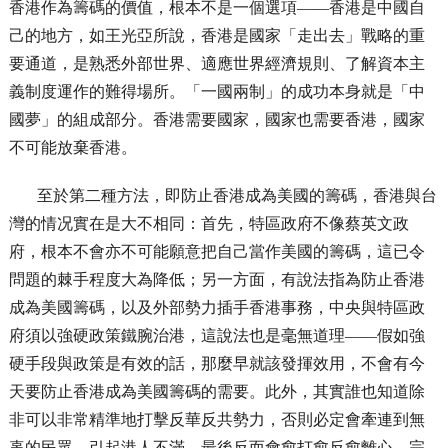
香港作為籌碼的價值，根本不是一個選項——香港是中國自
己的地方，如王光亞所說，香港是國家「走出去」戰略的重
要通道，是熟悉外部世界、適應世界經濟規則、了解資本主
義制度運作的難得場所。「一國兩制」的成功本身就是「中
國夢」的組成部分。香港需要國家，國家也需要香港，國家
不可能放棄香港。
至於第二種方法，即防止香港成為美國的籌碼，香港與台
灣的情况實在是大不相同：首先，特區政府不像蔡英文政
府，根本不會亦不可能願意把自己當作美國的籌碼，這已令
問題的棘手程度大為降低；另一方面，有說法指為防止香港
成為美國籌碼，以及外部勢力插手香港事務，中央與特區政
府須以強硬政策鐵腕治港，這說法也是毫無道理——假如強
硬手段與政策是有效的話，那麼早就該發揮效用，不會有今
天要防止香港成為美國籌碼的需要。此外，其實誰也知道除
非可以非常精準地打擊反華反共勢力，否則必定會牽連到無
辜的民眾，引起港人不滿，最後反而會愈打愈反愈離心，完