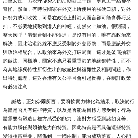
治重要性，出現外部勢力的活動甚至干預，事實上一點都不
奇怪。然而，有時候國家在外交上所使用的強硬口脗，對外
部勢力或可收效，可是在政治上對港人而言卻可能會弄巧反
拙，不必要地觸動到港人的神經，徒然火上加油。很明顯，
整天疾呼「港獨台獨不能得逞」是沒有用的，唯有靠政治來
解決，因此治港路線不應反受制於外交形勢，而是應該外交
與政治相配合，以政治來為外交打破局面，這才是釜底抽薪
的做法。同樣地，國家不應只看重香港的地緣獨特性，而不
為其地緣獨特性所衍生出的敏感性與複雜性及相關問題，作
出特別處理，這對香港有欠公平且會引起反彈，在制訂政策
時必須注意。
誠然，正如奈爾所言，要將軟實力轉化為結果，取決於行
為體是否具有這些特質，以及是否能為目標方感受到；行為
體需要有塑造目標方感受的能力，讓對方感受到諸如良善、
有能力勝任與領袖魅力的特質。因此特首是否具備這些特質
變得相當重要，關係到「一國兩制」能否成功落實、人心能