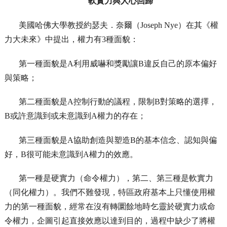
軟實力與人心回歸
美國哈佛大學教授約瑟夫．奈爾（Joseph Nye）在其《權
力大未來》中提出，權力有3種面貌：
第一種面貌是A利用威嚇和獎勵讓B違反自己的原本偏好
與策略；
第二種面貌是A控制行動的議程，限制B對策略的選擇，
B或許意識到或未意識到A權力的存在；
第三種面貌是A協助創造與塑造B的基本信念、認知與偏
好，B很可能未意識到A權力的效應。
第一種是硬實力（命令權力），第二、第三種是軟實力
（同化權力）。我們不難發現，特區政府基本上只懂使用權
力的第一種面貌，經常在沒有轉圜餘地時乞靈於硬實力或命
令權力，企圖引起直接效應以達到目的，過程中缺少了將權