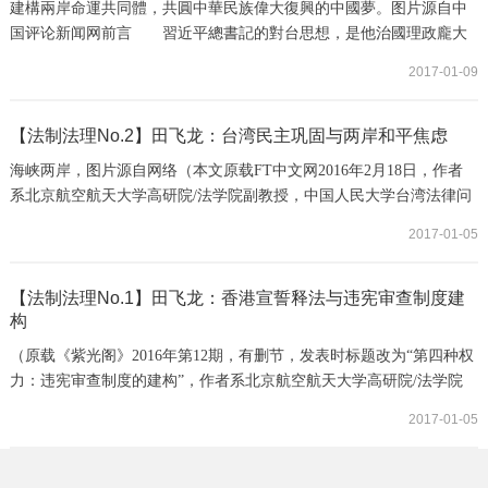
建構兩岸命運共同體，共圓中華民族偉大復興的中國夢。图片源自中
国评论新闻网前言 習近平總書記的對台思想，是他治國理政龐大
思想體系的重要組成部分，其中包括政治、經濟、歷史、文化、社會
2017-01-09
等方方面面的內容，可謂豐富。但任何宏大的思想體系，都有一個最
重要的核心理念。這個核心理念就是這個思想體系之綱，“綱舉目
張”，其他的概念和政策主張都是圍繞著這個核心理念而展開和延伸出
【法制法理No.2】田飞龙：台湾民主巩固与两岸和平焦虑
來的論述。因此，在總結、分析和討論習近平...
海峡两岸，图片源自网络（本文原载FT中文网2016年2月18日，作者
系北京航空航天大学高研院/法学院副教授，中国人民大学台湾法律问
题研究所研究员，法学博士） 习马会暖流未久，蔡英文胜选已定。此
2017-01-05
次台湾地区领导人第三次普选轮替，选民几乎是毫无悬念地抛弃了“百
年老店”国民党。联系之前的台湾地方九合一选举以及与总统换届同步
的立法院选举，国民党在台湾的政治基本盘与权力基础遭遇结构性解
【法制法理No.1】田飞龙：香港宣誓释法与违宪审查制度建
构
体，已丧失相对均衡的体制内外政党制...
（原载《紫光阁》2016年第12期，有删节，发表时标题改为“第四种权
力：违宪审查制度的建构”，作者系北京航空航天大学高研院/法学院
副教授，一国两制法律研究中心执行主任，北京大学法学博士）香港
2017-01-05
基本法是一国两制治国方略与制度实验的第一部正式法律，是香港宪
制秩序的基础，与香港奉行的普通法共同构成香港法治的权威来源。
但在香港经历“占中运动”之后，法治根基动摇，违法与暴力行为不再