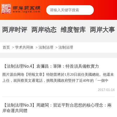
两岸时评
两岸动态
维度智库
两岸大事
首页
>
学术共同体
>
法制法理
>
法制法理
【法制法理No.4】袁彌昌：筆陣：特首須具備軟實力
图片源自网络【明報文章】特朗普將於1月20日就任美國總統。他還未
上任，就與蔡英文通電話，挑戰美國政府堅持了近40年的「一個中
國」政策，把台灣當成對中國施壓的籌碼，試圖以「一中」來要脅中
2017-01-14
國政府在經貿等問題上讓步。不少人認為這標誌着美國對華政策的一
大轉向，也是北京的對台政策轉趨強硬的一大理據。筆者對以上看法
基本上贊同，可是亦有人以特朗普的舉動借題發揮，認為中央對香港
【法制法理No.3】周建閩：習近平對台思想的核心理念：兩
岸命運共同體
的態度和治港方針也應一併轉為強硬，這一點筆...