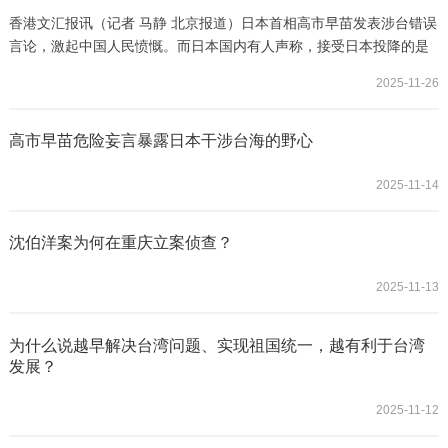
香港文汇报讯（记者 马静 北京报道）日本首相高市早苗发表涉台错误
言论，激起中国人民愤慨。而日本国内有人声称，接受日本投降的是
中华民国而不是中华人民共和国，所以中华人民共和国没资格讨论台
2025-11-26
湾问题。对此，外交部发言人毛宁25日表示，世界上只有一个中国，
台湾是中国领土不可分割的一部分，这是铁的事实，不容歪曲篡
改。“发表这种言论的人，要么是对历史无知，要么是刻意歪曲历史，
高市早苗危险妄言暴露日本干涉台海的野心
无视国际法。” 北京联合大学政治学研究所所长、台湾研究院教授朱
松岭接受香港文汇报专访对此进行解析。
2025-11-14
沈伯洋案为何在重庆立案侦查？
2025-11-13
为什么说越早解决台湾问题、实现祖国统一，越有利于台湾
发展？
2025-11-12