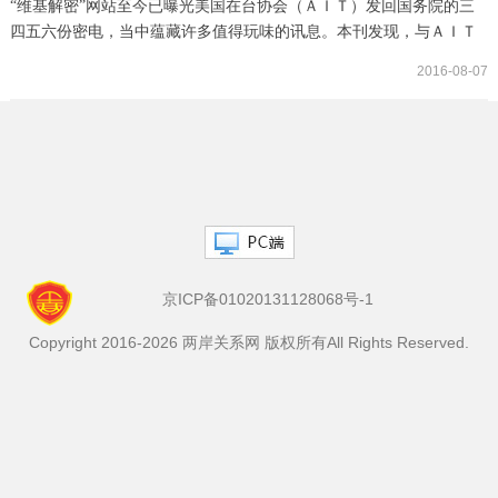
“维基解密”网站至今已曝光美国在台协会（ＡＩＴ）发回国务院的三
四五六份密电，当中蕴藏许多值得玩味的讯息。本刊发现，与ＡＩＴ
会谈的台湾人士，目前至少有七位在电文中被特别加注“保护”字样，
2016-08-07
涵盖蓝绿及政商学界，可见美国官方布建消息人脉的深度和广度。已
在台湾媒体曝光的重量级“网民”，一是蓝营的朱立伦，他与ＡＩＴ官
员畅谈国民党内政治八卦，该份电文标题还写着“国民党内线
（insider）坦率详述国民党政治”；二是绿营...
京ICP备01020131128068号-1
Copyright 2016-2026 两岸关系网 版权所有All Rights Reserved.