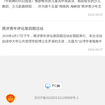
（中新网8月6日报道）惟妙惟肖的儿童高甲戏表演、精彩纷呈的少儿
舞蹈、少儿歌曲联唱……作为第十五届“闽南风·海峡情”两岸青少年文
化艺术交流活动之一，两岸青少年文艺汇演6日在福建泉州登场。 自
2016-08-07
2000年起，由福建省青少年宫协会、金门社教文化活动基金会联合组
织，厦门、漳州、泉州和金门共同参与的“闽南风·海峡情”两岸青少年
文化交流系列活动在海峡两岸青少年中如火如荼展开。据初步统计，
两岸青年评论第四期活动
累计逾3000名两岸青少年参与此项活...
2016年4月17日下午，两岸青年评论第四期活动在我院举行。本次活动
由清华大学公共管理学院博士生罗鼎钧主讲，主题为“台湾学者视角中
的两岸关系理论”。分别介绍了三位台湾学者吴玉山、张五岳、张亚中
2016-08-07
关于两岸关系之研究理论－－“权力不对称与两岸关系研究”、“分裂国
家模式之探讨”和“两岸关系的规范性研究－－定位与走向”。北京大学
国际关系学院博士生许晋铭、陈威年，以及我院陈星副教授、周小柯
博士和部分研究生与会并参与...
京ICP备01020131128068号-1