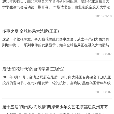
2016年9月9日，由北京联合大学台湾研究院组织、发起的北京联合大
学学生读书会活动第一期开幕。 本期读书会，由北京航空航天大学法
学院田飞龙副教授主讲《宪法新论》。首次开讲，田飞龙副教授对施
2016-09-10
密特本人及《宪法新论》一书进行了背景性介绍，兼论欧洲宪法思想
史、世界近现代历史，并对未来世界格局做出前瞻。 参加本次读书会
的有北京联合大学台湾研究院朱松岭教授，厦门大学台湾研究院王丰
多事之夏 全球格局大洗牌(王正)
收博士，北京航空航天大学法学院博士及硕...
这是一个紧张刺激、令人眼花撩乱的多事之夏，从太平洋到大西洋再
到地中海，一系列事件的发展显示，如今全球格局正在进入大动盪与
大重组的进程中。东亚新型冷战首先，6月9日中俄军舰首次同时出现
2016-08-07
于钓鱼岛邻接海域，6月15日中国军舰在符合国际法规定的航行自由准
则下进出鹿儿岛日本领海海峡，6月17日中日军机在东海30米近距离对
峙，6月25日中俄两国签署全球战略稳定联合声明，6月30日中俄证实
后“太阳花时代”的台湾学运(王晓笛)
将于9月在南海进行两国联合军演，7月1日欧...
2015年3月31号，台湾当局赶在最后一刻，向大陆国台办递交了加入亚
投行的意向书，在岛内引发新一轮的抗议。当晚以“黑色岛国青年阵线
（黑岛青）”为主的一些学 生团体，聚集在“总统府”前抗议，提出“拒
2016-08-07
绝矮化主权”、“提出实质性评估”、“程序公开透明，凝聚社会共
识”、“民意基础不足，停止政经整并”等四项口 号。学生一度冲击“总
统府”，有多人被警方拘捕。 而本意支持加入亚投行的民进党主席蔡
第十五届“闽南风•海峡情”两岸青少年文艺汇演福建泉州开幕
英文，态度逆转，批评“马政...