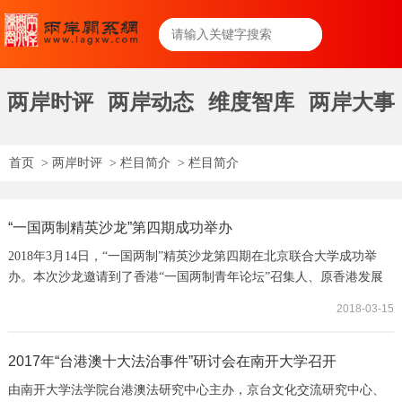
两岸时评
两岸动态
维度智库
两岸大事
首页
>
两岸时评
>
栏目简介
>
栏目简介
“一国两制精英沙龙”第四期成功举办
2018年3月14日，“一国两制”精英沙龙第四期在北京联合大学成功举
办。本次沙龙邀请到了香港“一国两制青年论坛”召集人、原香港发展
局局长政治助理何建宗先生作了关于“香港立法会候补结果及未来政治
2018-03-15
形势分析”的精彩报告。沙龙由北京航空航天大学法学院副教授田飞龙
主持，北京联合大学教授、京台文化交流研究中心副主任朱松岭，中
国政法大学法学院教授、台湾法研究中心主任冯霞，中国政法大学政
2017年“台港澳十大法治事件”研讨会在南开大学召开
治与公共管理学院副教授李莉，中国政...
由南开大学法学院台港澳法研究中心主办，京台文化交流研究中心、