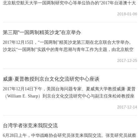
北京航空航天大学一国两制研究中心等单位协办的“2017年台港澳十大
法治事件研讨会暨新闻发布会”1月6日在南开大学召开。来自内地及台
2018-01-06
湾、香港、澳门的六十余位专家学者参加研讨会并研讨评选出了“台港
澳十大法治事件”。“大法官”释字第748号宣告“民法”不允许同姓结婚的
规定“违宪”，台北地方法院判决“太阳花学运”被告全部无罪，台湾“立
第三期“一国两制精英沙龙”在京举办
法院”通过“公民投票法...
2017年12月15日，“一国两制”精英沙龙第三期在北京联合大学举办。
沙龙以“一国两制”实践中的青年思潮与青年工作为主题，由北京航空
航天大学法学院副教授田飞龙主持，邀请新时代香港青年协会主席陈
2017-12-25
晓锋、香港青贤智汇创会主席谢晓虹和资深媒体人刘瑶分享了“敢言计
划”和他们的生活工作经验。新时代香港青年协会主席、“敢言计划”召
集人陈晓锋以“敢言计划”主旨，介绍了“敢言计划”以及计划的下一步
威廉·夏普教授到京台文化交流研究中心座谈
工作方向，如宪法和基本法走...
2017年12月14日下午，美国台海问题专家、夏威夷大学教授威廉·夏普
（William E. Sharp）到京台文化交流研究中心与副主任朱松岭教授座
谈。
2017-12-14
台湾学者张竞来我院交流
6月28日上午，中华战略协会研究员张竞来我院交流。张竞研究员就蔡