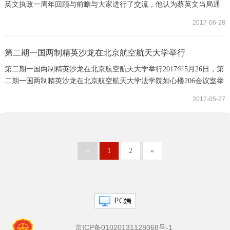
英文执政一周年回顾与前瞻与大家进行了交流，他认为蔡英文当局通
过年金改革、删减经常性预算等打压事务官，这种弱化“法治”的施政
2017-06-28
风格导致了当前台湾地区行政效率的低下，当局治理能力问题将是台
湾社会未来面临的最大考验。 本次交流由我院两岸关系所所长朱松岭
教授主持，我院台湾政党政治研究所所长陈星副教授和北京航空航天
第二期一国两制精英沙龙在北京航空航天大学举行
大学法学院副教授、一国两制法律研...
第二期一国两制精英沙龙在北京航空航天大学举行2017年5月26日，第
二期一国两制精英沙龙在北京航空航天大学法学院如心楼206会议室举
行。本次沙龙由香港“一国两制青年论坛”召集人、原发展局局长政治
2017-05-27
助理、台港澳法研究中心客座研究员何建宗主讲，北京航空航天大学
法学院副教授、一国两制法律研究中心执行主任田飞龙主持。何建宗
在会议中做了主题为“什么人治什么港——香港政治人才的现况与出
路”的演讲，之后与会的各位学者就香港...
«
1
2
»
京ICP备01020131128068号-1