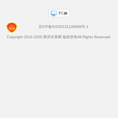
京ICP备01020131128068号-1
Copyright 2016-2026 两岸关系网 版权所有All Rights Reserved.