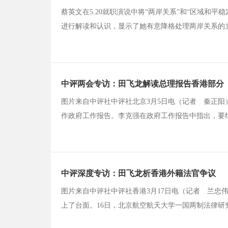
蔡英文在5.20就职演说中将“两岸关系”和“区域和
进行解读和认识，显示了她有意降格处理两岸关系的
中评两会专访：田飞龙解读总理报告香港部分
图片来自中评社中评社北京3月5日电（记者 秦正阳
作政府工作报告。李克强在政府工作报告中指出，要继
方针，严格依照宪法和基本法办事，确保“一国两制
港、澳门特别行政区行政长官和政府依法施政，发展经
中评深度专访：田飞龙析香港外籍法官争议
图片来自中评社中评社香港3月17日电（记者 兰忠
上了台面。16日，北京航空航天大学一国两制法律
详细剖析了“外籍法官影响香港稳定”这一说法的成