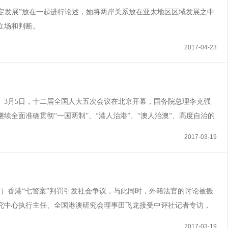
平稳定发展”放在一起进行论述，她将两岸关系放在亚太地区区域发展之中
立场和判断。
2017-04-23
）3月5日，十二届全国人大五次会议在北京开幕，国务院总理李克强
续全面准确贯彻“一国两制”、“港人治港”、“澳人治澳”、高度自治的
”在香港、澳门实践不动摇、不走样、不变形。李克强表示，全力支持香
2017-03-19
济、改善民生、推进民主...
伟）香港“七警案”判罚引发社会争议，与此同时，外籍法官的讨论被搬
研究中心执行主任、全国港澳研究会理事田飞龙接受中评社记者专访，
因。他表示，对于基本法中国家的主权和安全利益，外籍法官难以认知和
2017-03-19