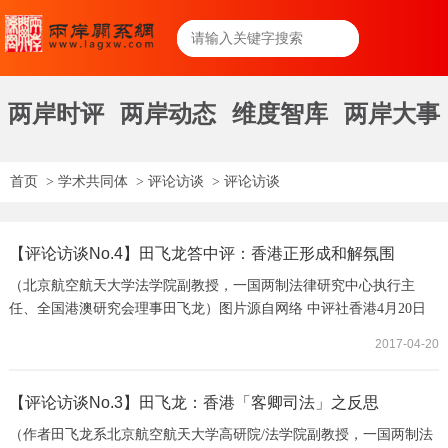
两岸时评
两岸动态
维度智库
两岸大事
首页
>
学术共同体
>
评论访谈
>
评论访谈
【评论访谈No.4】田飞龙答中评：香港正形成和解氛围
（北京航空航天大学法学院副教授，一国两制法律研究中心执行主
任、全国港澳研究会理事田飞龙）图片源自网络 中评社香港4月20日
电（记者 张爽）香港民主党主席胡志伟近日建议特首运用权力，特赦
2017-04-20
占领行动中所有参与者及“七警”和退休警司朱经纬，以修补社会撕
裂。北京航空航天大学法学院副教授，一国两制法律研究中心执行主
任、全国港澳研究会理事田飞龙对中评社表示，从胡志伟的“特赦
【评论访谈No.3】田飞龙：香港「客卿司法」之反思
论”及各界反应来看，香港社会正在逐步形成有利...
（作者田飞龙系北京航空航天大学高研院/法学院副教授，一国两制法