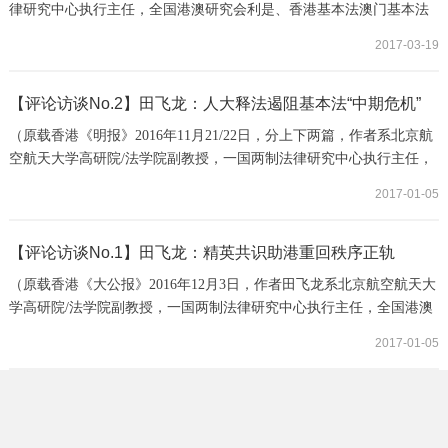
律研究中心执行主任，全国港澳研究会利是、香港基本法澳门基本法
研究会会员）【明报文章】七警案量刑确属过重，尤其是与占中判
2017-03-19
决、旺角判决之社运分子承刑相比，这种「畸轻畸重」的司法失衡可
能严重影响警队士气和香港公共秩序，纵容社会运动激进化甚至港独
分离主义，不利于香港繁荣稳定及《基本法》秩序维护。其中的重要
【评论访谈No.2】田飞龙：人大释法遏阻基本法“中期危机”
争议是外籍法官的立场与裁判是否适合维护香港...
（原载香港《明报》2016年11月21/22日，分上下两篇，作者系北京航
空航天大学高研院/法学院副教授，一国两制法律研究中心执行主任，
法学博士）人大释法，一石激起千层浪，引发香港社会及国际层面对
2017-01-05
一国两制与基本法稳定性及未来走向的猜测和担忧。反对派，尤其是
香港法律界，以“破坏法治论”负面评价此次人大释法，认为是提前干
预香港司法程序，阻挠香港法官独立审判。国际媒体则对香港法治与
【评论访谈No.1】田飞龙：精英共识助港重回秩序正轨
司法独立的前景持黯淡预期，变相支持香...
（原载香港《大公报》2016年12月3日，作者田飞龙系北京航空航天大
学高研院/法学院副教授，一国两制法律研究中心执行主任，全国港澳
研究会会员）香港基本法最危险的时刻不是占中，不是旺角暴乱，而
2017-01-05
是10月12日梁游等港独候任议员的“宣誓辱国”行为。占中以非暴力的
公民抗命追求真普选，对基本法与国际标准或有误解，但并未真正逸
出基本法秩序轨道。旺角暴乱是激进本土派的自我标榜和独立成军的
试水行为，打破了传统反对派的非暴力禁...