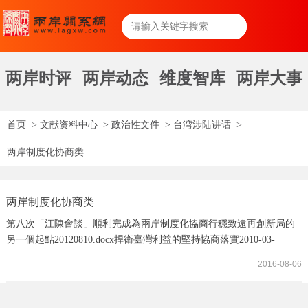
两岸时评
两岸动态
维度智库
两岸大事
首页
>
文献资料中心
>
政治性文件
>
台湾涉陆讲话
>
两岸制度化协商类
两岸制度化协商类
第八次「江陳會談」順利完成為兩岸制度化協商行穩致遠再創新局的
另一個起點20120810.docx捍衛臺灣利益的堅持協商落實2010-03-
31.docx大陸政策暨兩岸協商南部說明座談會兩岸協商成果及相關政策
2016-08-06
說明(高高屏澎場)20090603.docx布魯塞爾僑界兩岸政策說明餐會主委
致詞稿兩岸協商新時代和平繁榮新契機20100912.docx行政院大陸委員
會第234次委員會議有關第八次江陳會談成果報告新聞參考資料