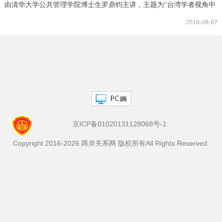
由清华大学公共管理学院博士生罗鼎钧主讲，主题为“台湾学者视角中
的两岸关系理论”。分别介绍了三位台湾学者吴玉山、张五岳、张亚中
2016-08-07
关于两岸关系之研究理论－－“权力不对称与两岸关系研究”、“分裂国
家模式之探讨”和“两岸关系的规范性研究－－定位与走向”。北京大学
国际关系学院博士生许晋铭、陈威年，以及我院陈星副教授、周小柯
博士和部分研究生与会并参与...
京ICP备01020131128068号-1
Copyright 2016-2026 两岸关系网 版权所有All Rights Reserved.