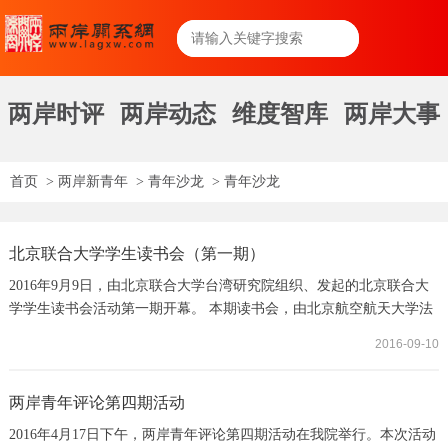
两岸时评
两岸动态
维度智库
两岸大事
首页
>
两岸新青年
>
青年沙龙
>
青年沙龙
北京联合大学学生读书会（第一期）
2016年9月9日，由北京联合大学台湾研究院组织、发起的北京联合大
学学生读书会活动第一期开幕。 本期读书会，由北京航空航天大学法
学院田飞龙副教授主讲《宪法新论》。首次开讲，田飞龙副教授对施
2016-09-10
密特本人及《宪法新论》一书进行了背景性介绍，兼论欧洲宪法思想
史、世界近现代历史，并对未来世界格局做出前瞻。 参加本次读书会
的有北京联合大学台湾研究院朱松岭教授，厦门大学台湾研究院王丰
两岸青年评论第四期活动
收博士，北京航空航天大学法学院博士及硕...
2016年4月17日下午，两岸青年评论第四期活动在我院举行。本次活动