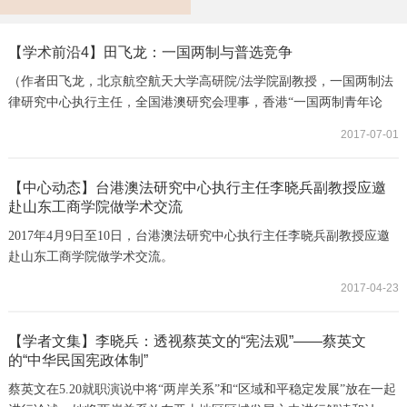
【学术前沿4】田飞龙：一国两制与普选竞争
（作者田飞龙，北京航空航天大学高研院/法学院副教授，一国两制法
律研究中心执行主任，全国港澳研究会理事，香港“一国两制青年论
坛”理事）香港回归二十年，一国两制与基本法实施成效的回顾总结成
2017-07-01
为中央及香港共同关注的核心议题。一国两制是更成功了，还是如黄
之锋所谓的变成了“一国1.5制”？这个问题其实并不难回答。二十年
来，香港依然是国际最自由经济体，其金融中心地位与法治权威得到
【中心动态】台港澳法研究中心执行主任李晓兵副教授应邀
赴山东工商学院做学术交流
巩固，政治与社会发展有序展开，两制在...
2017年4月9日至10日，台港澳法研究中心执行主任李晓兵副教授应邀
赴山东工商学院做学术交流。
2017-04-23
【学者文集】李晓兵：透视蔡英文的“宪法观”——蔡英文
的“中华民国宪政体制”
蔡英文在5.20就职演说中将“两岸关系”和“区域和平稳定发展”放在一起