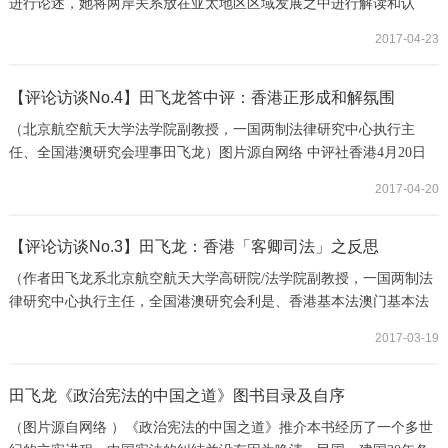
进行论述，她将两岸关系放在亚太地区区域发展之中进行解读和认
识，显示了她有意降格处理两岸关系的立场和判断。
2017-04-23
【评论访谈No.4】田飞龙答中评：香港正形成和解氛围
（北京航空航天大学法学院副教授，一国两制法律研究中心执行主
任、全国港澳研究会理事田飞龙）图片源自网络 中评社香港4月20日
电（记者 张爽）香港民主党主席胡志伟近日建议特首运用权力，特赦
2017-04-20
占领行动中所有参与者及“七警”和退休警司朱经纬，以修补社会撕
裂。北京航空航天大学法学院副教授，一国两制法律研究中心执行主
任、全国港澳研究会理事田飞龙对中评社表示，从胡志伟的“特赦
【评论访谈No.3】田飞龙：香港「客卿司法」之反思
论”及各界反应来看，香港社会正在逐步形成有利...
（作者田飞龙系北京航空航天大学高研院/法学院副教授，一国两制法
律研究中心执行主任，全国港澳研究会利是、香港基本法澳门基本法
研究会会员）【明报文章】七警案量刑确属过重，尤其是与占中判
2017-03-19
决、旺角判决之社运分子承刑相比，这种「畸轻畸重」的司法失衡可
能严重影响警队士气和香港公共秩序，纵容社会运动激进化甚至港独
分离主义，不利于香港繁荣稳定及《基本法》秩序维护。其中的重要
田飞龙《政治宪法的中国之道》图书目录及自序
争议是外籍法官的立场与裁判是否适合维护香港...
（图片源自网络 ）《政治宪法的中国之道》推介本书经历了一个多世