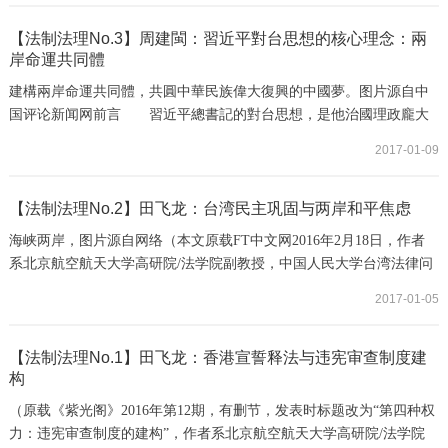
大轉向，也是北京的對台政策轉趨強硬的一大理據。筆者對以上看法
基本上贊同，可是亦有人以特朗普的舉動借題發揮，認為中央對香港
【法制法理No.3】周建閩：習近平對台思想的核心理念：兩
岸命運共同體
的態度和治港方針也應一併轉為強硬，這一點筆...
建構兩岸命運共同體，共圓中華民族偉大復興的中國夢。图片源自中
国评论新闻网前言 習近平總書記的對台思想，是他治國理政龐大
思想體系的重要組成部分，其中包括政治、經濟、歷史、文化、社會
2017-01-09
等方方面面的內容，可謂豐富。但任何宏大的思想體系，都有一個最
重要的核心理念。這個核心理念就是這個思想體系之綱，“綱舉目
張”，其他的概念和政策主張都是圍繞著這個核心理念而展開和延伸出
【法制法理No.2】田飞龙：台湾民主巩固与两岸和平焦虑
來的論述。因此，在總結、分析和討論習近平...
海峡两岸，图片源自网络（本文原载FT中文网2016年2月18日，作者
系北京航空航天大学高研院/法学院副教授，中国人民大学台湾法律问
题研究所研究员，法学博士） 习马会暖流未久，蔡英文胜选已定。此
2017-01-05
次台湾地区领导人第三次普选轮替，选民几乎是毫无悬念地抛弃了“百
年老店”国民党。联系之前的台湾地方九合一选举以及与总统换届同步
的立法院选举，国民党在台湾的政治基本盘与权力基础遭遇结构性解
【法制法理No.1】田飞龙：香港宣誓释法与违宪审查制度建
构
体，已丧失相对均衡的体制内外政党制...
（原载《紫光阁》2016年第12期，有删节，发表时标题改为“第四种权
力：违宪审查制度的建构”，作者系北京航空航天大学高研院/法学院