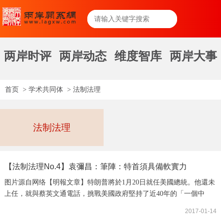
两岸时评
两岸动态
维度智库
两岸大事
首页
>
学术共同体
>
法制法理
法制法理
【法制法理No.4】袁彌昌：筆陣：特首須具備軟實力
图片源自网络【明報文章】特朗普將於1月20日就任美國總統。他還未
上任，就與蔡英文通電話，挑戰美國政府堅持了近40年的「一個中
國」政策，把台灣當成對中國施壓的籌碼，試圖以「一中」來要脅中
2017-01-14
國政府在經貿等問題上讓步。不少人認為這標誌着美國對華政策的一