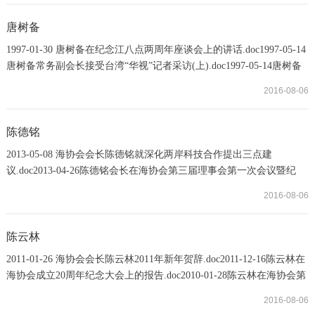
化祭”台湾嘉宾的讲话（全文）.doc2012-08-31 郑立中在辽宁（大连）
台湾名品博览会致辞(全文).doc2011-11-25 郑立中在第五届海峡两岸茶
唐树备
业博览会开幕致辞.doc2
1997-01-30 唐树备在纪念江八点两周年座谈会上的讲话.doc1997-05-14
唐树备常务副会长接受台湾“华视”记者采访(上).doc1997-05-14唐树备
常务副会长接受台湾“华视”记者采访(下).doc1997-06-26 唐树备常务副
2016-08-06
会长在中共中央台办“迎香港回归座谈会”上的讲话.doc1998-02-01唐树
备谈两岸关系和两会联系与接触问题(上).doc1998-02-01唐树备谈两岸
关系和两会联系与接触问题（下）.doc1998-10-06唐树备在海协第一届
陈德铭
理事会第六次会议上的...
2013-05-08 海协会会长陈德铭就深化两岸科技合作提出三点建
议.doc2013-04-26陈德铭会长在海协会第三届理事会第一次会议暨纪
念“汪辜会谈”20周年活动上发表讲话.doc2013-05-08 陈德铭建议尽快签
2016-08-06
署两岸科技交流合作协议.doc2013-06-21 陈德铭在两会领导人第九次
会谈中的开场致辞.doc
陈云林
2011-01-26 海协会会长陈云林2011年新年贺辞.doc2011-12-16陈云林在
海协会成立20周年纪念大会上的报告.doc2010-01-28陈云林在海协会第
二届理事会第二次会议上的讲话.doc2013-04-26 陈云林顾问在海协会
2016-08-06
第三届理事会第一次会议暨纪念“汪辜会谈”20周年活动上发表讲