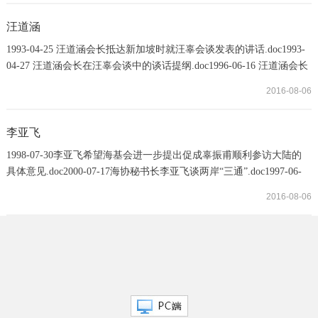
话.doc2012-11-26 陈云林在“九二共识”20周年座谈会上的讲话.doc
汪道涵
1993-04-25 汪道涵会长抵达新加坡时就汪辜会谈发表的讲话.doc1993-
04-27 汪道涵会长在汪辜会谈中的谈话提纲.doc1996-06-16 汪道涵会长
致辜振甫先生的函.doc1998-10-06 汪道涵在海协第一届理事会第六次
2016-08-06
会议上的讲话.doc1998-10-14 汪道涵会见辜振甫谈话提纲.doc2001-12-
17 汪道涵会长在海协成立十周年招待会年上的书面讲话.doc2003-01 汪
道涵：共谋发展 共创新局——癸未新年寄语.doc2003-04-28 汪道涵就
李亚飞
两岸同胞关心的对话与谈
1998-07-30李亚飞希望海基会进一步提出促成辜振甫顺利参访大陆的
具体意见.doc2000-07-17海协秘书长李亚飞谈两岸“三通”.doc1997-06-
29 李亚飞副秘书长接受香港（文汇报）采访.doc2000-07-17李亚飞表
2016-08-06
示台湾问题与朝鲜问题性质不同.doc2001-03-16海协会秘书长李亚飞指
出，两会“九二共识”是篡改不了的.doc2001-03-16李亚飞总结2000年两
岸关系四大特点.doc2013-11-02 李亚飞：交流让两岸同胞凝聚和平发展
共识.doc