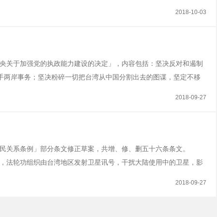
成和平解决。2001.9.27 中共外交部发言人朱邦造在记者会上强
2018-10-03
参加上海APEC的会议」...
中共中央关于加强党的执政能力建设的决定」，内容包括：坚决反对和遏制
手两岸事务；坚决粉碎一切把台湾从中国分割出去的图谋，坚定不移
统出席尼加拉瓜侨宴时强调，台湾的中华民国与中国的中华人民共和国绝对
2018-09-27
对中国在国际上不断打压台湾，政...
地区人民关系条例」部分条文修正草案，共增、修、删五十六条条文。
上指称，法轮功组织由台湾地区发射卫星讯号，干扰大陆使用中的卫星，影
即查处在台法轮功组织攻击大陆卫星行为，将使现在非常困难的两岸
2018-09-27
岸航空货运便捷措施，自即日起开放由台...