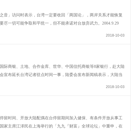
「美国之音」访问时表示，台湾一定要收回「两国论」，两岸关系才能恢复
，要尽一切可能争取和平统一，但不能承诺对台放弃武力。2004.9.29
方面要承认海协与海基会所达成的共识，即海峡两岸均坚持「一个中
2018-10-03
。而台湾当局单方面采取包括公...
、中国国际商银、土地、合作金库、世华、中国信托商银等8家银行，赴大陆
行记者会宣布延长台湾记者驻点时间一事，陆委会发布新闻稿表示，大陆当
，尽速开放其地方媒体来台驻点及采访，同时解除对我方新闻媒体如
2018-10-03
两岸新闻交流的正确作法。200...
偶在台停留时间、开放大陆配偶在台停留期间加入健保、有条件开放从事工
 中共国家主席江泽民在上海举行的「九九『财富』全球论坛」中重申，在