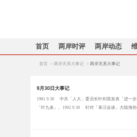
首页
两岸时评
两岸动态
首页
>
两岸关系大事记
>
两岸关系大事记
9月30日大事记
1981.9.30 中共「人大」委员长叶剑英发表「
「叶九条」。1992.9.30 针对「辜汪会谈」大
点及议题。1998.9.30 经济部「台商经贸服务中心
总理朱镕基表示，台湾问题一定能继香港、澳门回归祖