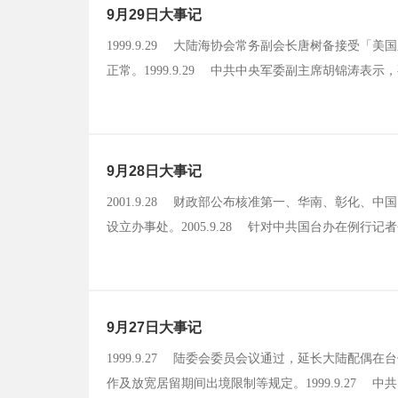
9月29日大事记
1999.9.29 大陆海协会常务副会长唐树备接受
正常。1999.9.29 中共中央军委副主席胡锦涛表示
中共国台办发言人李维一在例行记者会中表示，台湾
国」原则，才能实现汪辜再次会面和继续发挥两会功能
9月28日大事记
2001.9.28 财政部公布核准第一、华南、彰化
设立办事处。2005.9.28 针对中共国台办在例
局若真有诚意推动两岸新闻交流，就应采取具体行动
中时电子报及联合新闻网等不当的干扰与封锁，才是改善
9月27日大事记
1999.9.27 陆委会委员会议通过，延长大陆配
作及放宽居留期间出境限制等规定。1999.9.27