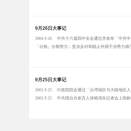
解决台湾问题上，我们不承诺放弃使用武力，正是为了促
调依APEC有关谅解备忘录的规定和惯例，「陈水扁不能
9月26日大事记
2004.9.26 中共十六届四中全会通过并发布「
「台独」分裂势力；坚决反对和阻止外国干涉势力插
地捍卫国家主权和领土完整。2005.9.26 陈总
不一样，彼此分立、分治、互不隶属。总统也表示，面
9月25日大事记
2002.9.25 行政院院会通过「台湾地区与大陆
2002.9.25 中共国台办发言人张铭清在记者会
响大陆电视节目之传输。台湾当局若不采取措施，立
关系雪上加霜。2003.9.25 行政院日前宣布实施两